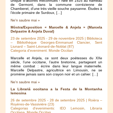
unique d’œuvres méconnues ! Née en 1925 au hameau
de Germont, dans la commune corrézienne de
Chamberet, d’une très vieille souche paysanne. Études à
l’école primaire de Surdoux, […]
Ne'n saubre mai »
Mòstra/Exposition « Marcelle & Anjela » (Marcela
Delpastre & Anjela Duval)
23 de setembre 2025
-
29 de novembre 2025
| Biblioteca
– Bibliothèque Georges-Emmanuel Clancier, Sent
Liunard – Saint-Léonard-de-Noblat (87)
Categoria d'eveniment: Monde Occitan
Marcelle et Anjela, ce sont deux poétesses du XXe
siècle, l’une occitane, l’autre bretonne, partageant un
même combat : écrire dans leur langue maternelle.
Marcelle Delpastre, agricultrice en Limousin, ne se
promène jamais sans son crayon noir et un cahier. […]
Ne'n saubre mai »
La Librariá occitana a la Festa de la Montanha
lemosina
26 de setembre 2025
-
28 de setembre 2025
| Roièra –
Royères-de-Vassivière (23)
Categorias d'eveniments: IEO Lemosin, Libraria
Occitana, Monde Occitan