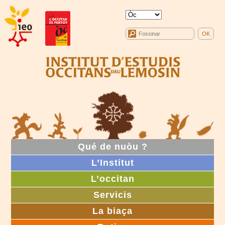
Qué de nuòu ?
L’Institut
L’occitan
Servicis
La biaça