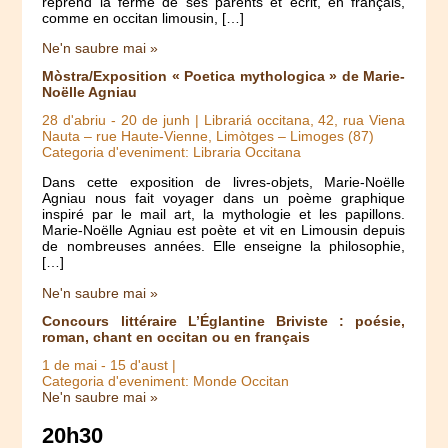
reprend la ferme de ses parents et écrit, en français,
comme en occitan limousin, […]
Ne'n saubre mai »
Mòstra/Exposition « Poetica mythologica » de Marie-
Noëlle Agniau
28 d'abriu
-
20 de junh
| Librariá occitana, 42, rua Viena
Nauta – rue Haute-Vienne, Limòtges – Limoges (87)
Categoria d'eveniment: Libraria Occitana
Dans cette exposition de livres-objets, Marie-Noëlle
Agniau nous fait voyager dans un poème graphique
inspiré par le mail art, la mythologie et les papillons.
Marie-Noëlle Agniau est poète et vit en Limousin depuis
de nombreuses années. Elle enseigne la philosophie,
[…]
Ne'n saubre mai »
Concours littéraire L’Églantine Briviste : poésie,
roman, chant en occitan ou en français
1 de mai
-
15 d'aust
|
Categoria d'eveniment: Monde Occitan
Ne'n saubre mai »
20h30