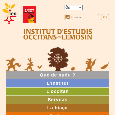
Qué de nuòu ?
L’Institut
L’occitan
Servicis
La biaça