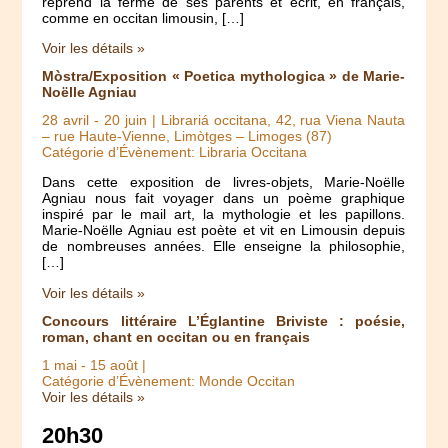
reprend la ferme de ses parents et écrit, en français,
comme en occitan limousin, […]
Voir les détails »
Mòstra/Exposition « Poetica mythologica » de Marie-
Noëlle Agniau
28 avril
-
20 juin
| Librariá occitana, 42, rua Viena Nauta
– rue Haute-Vienne, Limòtges – Limoges (87)
Catégorie d’Évènement: Libraria Occitana
Dans cette exposition de livres-objets, Marie-Noëlle
Agniau nous fait voyager dans un poème graphique
inspiré par le mail art, la mythologie et les papillons.
Marie-Noëlle Agniau est poète et vit en Limousin depuis
de nombreuses années. Elle enseigne la philosophie,
[…]
Voir les détails »
Concours littéraire L’Églantine Briviste : poésie,
roman, chant en occitan ou en français
1 mai
-
15 août
|
Catégorie d’Évènement: Monde Occitan
Voir les détails »
20h30