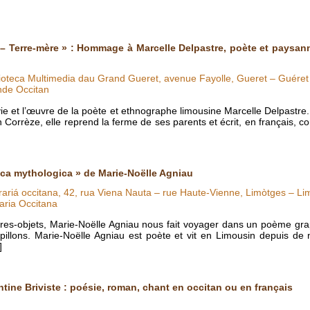
– Terre-mère » : Hommage à Marcelle Delpastre, poète et paysann
lioteca Multimedia dau Grand Gueret, avenue Fayolle, Gueret – Guéret
nde Occitan
 vie et l’œuvre de la poète et ethnographe limousine Marcelle Delpast
rrèze, elle reprend la ferme de ses parents et écrit, en français, c
ica mythologica » de Marie-Noëlle Agniau
rariá occitana, 42, rua Viena Nauta – rue Haute-Vienne, Limòtges – Li
aria Occitana
vres-objets, Marie-Noëlle Agniau nous fait voyager dans un poème grap
papillons. Marie-Noëlle Agniau est poète et vit en Limousin depuis d
]
ntine Briviste : poésie, roman, chant en occitan ou en français