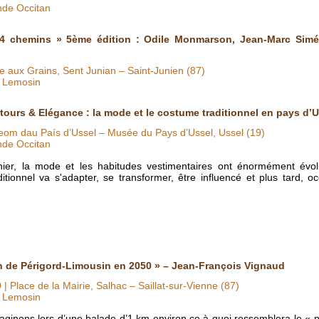
nde Occitan
 4 chemins » 5ème édition : Odile Monmarson, Jean-Marc Siméo
le aux Grains, Sent Junian – Saint-Junien (87)
O Lemosin
tours & Elégance : la mode et le costume traditionnel en pays d’U
om dau País d’Ussel – Musée du Pays d’Ussel, Ussel (19)
nde Occitan
nier, la mode et les habitudes vestimentaires ont énormément évol
itionnel va s'adapter, se transformer, être influencé et plus tard, o
n de Périgord-Limousin en 2050 » – Jean-François Vignaud
0
| Place de la Mairie, Salhac – Saillat-sur-Vienne (87)
O Lemosin
maginons lors d’une balade d’1 km environ ce à quoi ressemblera le « 