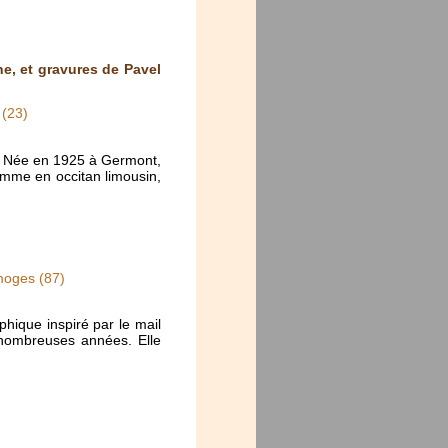
e, et gravures de Pavel
 (23)
re. Née en 1925 à Germont,
omme en occitan limousin,
moges (87)
hique inspiré par le mail
e nombreuses années. Elle