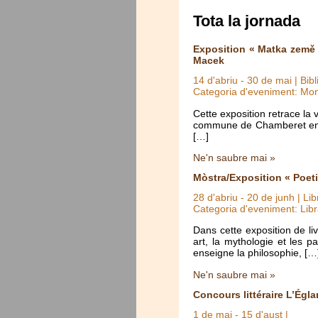
Tota la jornada
Exposition « Matka země 
Macek
14 d'abriu
-
30 de mai
| Bib
Categoria d'eveniment: Mo
Cette exposition retrace la
commune de Chamberet en Co
[…]
Ne'n saubre mai »
Mòstra/Exposition « Poet
28 d'abriu
-
20 de junh
| Lib
Categoria d'eveniment: Libr
Dans cette exposition de li
art, la mythologie et les 
enseigne la philosophie, […
Ne'n saubre mai »
Concours littéraire L’Égla
1 de mai
-
15 d'aust
|