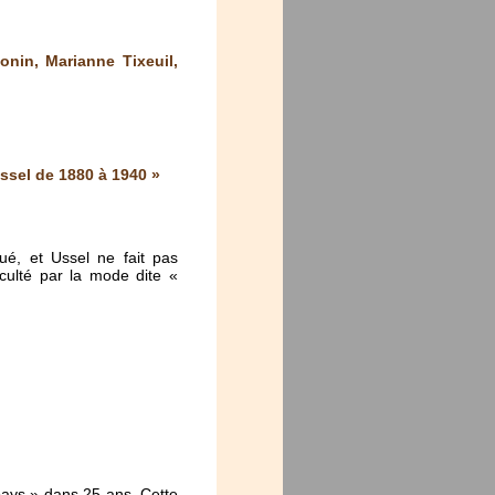
nin, Marianne Tixeuil,
ssel de 1880 à 1940 »
ué, et Ussel ne fait pas
cculté par la mode dite «
pays » dans 25 ans. Cette