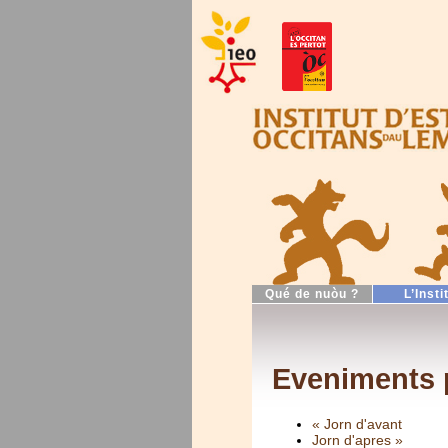
Qué de nuòu ?
L’Insti
Eveniments 
« Jorn d'avant
Jorn d'apres »