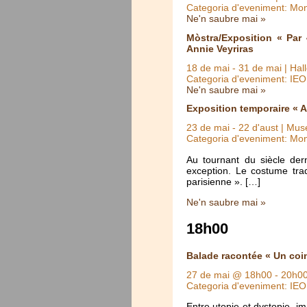
Categoria d'eveniment: Mo
Ne'n saubre mai »
Mòstra/Exposition « Par
Annie Veyriras
18 de mai
-
31 de mai
| Hal
Categoria d'eveniment: IE
Ne'n saubre mai »
Exposition temporaire « A
23 de mai
-
22 d'aust
| Muse
Categoria d'eveniment: Mo
Au tournant du siècle der
exception. Le costume trad
parisienne ». […]
Ne'n saubre mai »
18h00
Balade racontée « Un coi
27 de mai @ 18h00
-
20h0
Categoria d'eveniment: IE
Entre utopie et dystopie, i