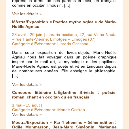
reprend la ferme de ses parents et écrit, en français,
comme en occitan limousin, […]
Voir les détails »
Mòstra/Exposition « Poetica mythologica » de Marie-
Noëlle Agniau
28 avril
-
20 juin
| Librariá occitana, 42, rua Viena Nauta
– rue Haute-Vienne, Limòtges – Limoges (87)
Catégorie d’Évènement: Libraria Occitana
Dans cette exposition de livres-objets, Marie-Noëlle
Agniau nous fait voyager dans un poème graphique
inspiré par le mail art, la mythologie et les papillons.
Marie-Noëlle Agniau est poète et vit en Limousin depuis
de nombreuses années. Elle enseigne la philosophie,
[…]
Voir les détails »
Concours littéraire L’Églantine Briviste : poésie,
roman, chant en occitan ou en français
1 mai
-
15 août
|
Catégorie d’Évènement: Monde Occitan
Voir les détails »
Mòstra/Exposition « Par 4 chemins » 5ème édition :
Odile Monmarson, Jean-Marc Siméonin, Marianne