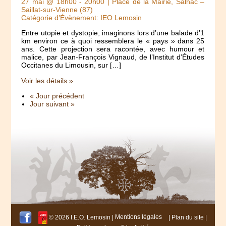
27 mai @ 18h00
-
20h00
| Place de la Mairie, Salhac –
Saillat-sur-Vienne (87)
Catégorie d’Évènement: IEO Lemosin
Entre utopie et dystopie, imaginons lors d’une balade d’1
km environ ce à quoi ressemblera le « pays » dans 25
ans. Cette projection sera racontée, avec humour et
malice, par Jean-François Vignaud, de l’Institut d’Études
Occitanes du Limousin, sur […]
Voir les détails »
« Jour précédent
Jour suivant »
© 2026 I.E.O. Lemosin |
Mentions légales
|
Plan du site
|