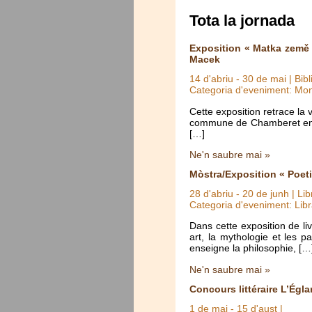
Tota la jornada
Exposition « Matka země 
Macek
14 d'abriu
-
30 de mai
| Bib
Categoria d'eveniment: Mo
Cette exposition retrace la
commune de Chamberet en Co
[…]
Ne'n saubre mai »
Mòstra/Exposition « Poet
28 d'abriu
-
20 de junh
| Lib
Categoria d'eveniment: Libr
Dans cette exposition de li
art, la mythologie et les 
enseigne la philosophie, […
Ne'n saubre mai »
Concours littéraire L’Égla
1 de mai
-
15 d'aust
|