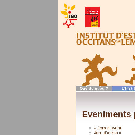
Qué de nuòu ?
L’Insti
Eveniments 
« Jorn d'avant
Jorn d'apres »