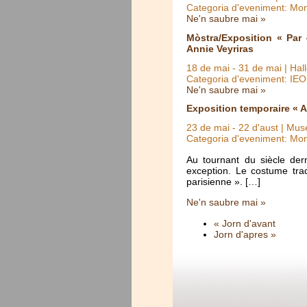
Categoria d'eveniment: Mo
Ne'n saubre mai »
Mòstra/Exposition « Par
Annie Veyriras
18 de mai
-
31 de mai
| Hal
Categoria d'eveniment: IE
Ne'n saubre mai »
Exposition temporaire « A
23 de mai
-
22 d'aust
| Muse
Categoria d'eveniment: Mo
Au tournant du siècle der
exception. Le costume trad
parisienne ». […]
Ne'n saubre mai »
« Jorn d'avant
Jorn d'apres »