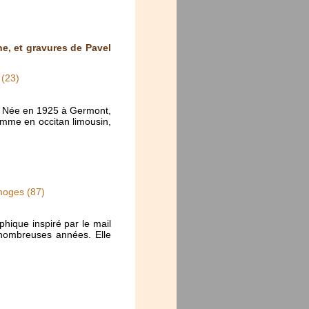
e, et gravures de Pavel
 (23)
re. Née en 1925 à Germont,
omme en occitan limousin,
moges (87)
hique inspiré par le mail
e nombreuses années. Elle