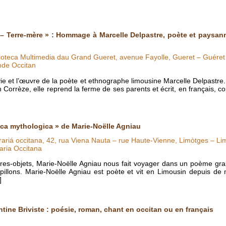
– Terre-mère » : Hommage à Marcelle Delpastre, poète et paysann
lioteca Multimedia dau Grand Gueret, avenue Fayolle, Gueret – Guéret
nde Occitan
 vie et l’œuvre de la poète et ethnographe limousine Marcelle Delpast
rrèze, elle reprend la ferme de ses parents et écrit, en français, c
ica mythologica » de Marie-Noëlle Agniau
rariá occitana, 42, rua Viena Nauta – rue Haute-Vienne, Limòtges – Li
aria Occitana
vres-objets, Marie-Noëlle Agniau nous fait voyager dans un poème grap
papillons. Marie-Noëlle Agniau est poète et vit en Limousin depuis d
]
ntine Briviste : poésie, roman, chant en occitan ou en français