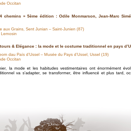
nde Occitan
 4 chemins » 5ème édition : Odile Monmarson, Jean-Marc Siméo
le aux Grains, Sent Junian – Saint-Junien (87)
O Lemosin
tours & Elégance : la mode et le costume traditionnel en pays d’U
om dau País d’Ussel – Musée du Pays d’Ussel, Ussel (19)
nde Occitan
nier, la mode et les habitudes vestimentaires ont énormément évol
itionnel va s'adapter, se transformer, être influencé et plus tard, o