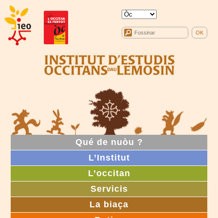
Qué de nuòu ?
L’Institut
L’occitan
Servicis
La biaça