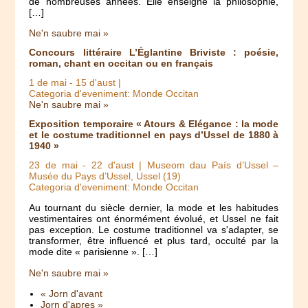
de nombreuses années. Elle enseigne la philosophie,
[…]
Ne'n saubre mai »
Concours littéraire L’Églantine Briviste : poésie,
roman, chant en occitan ou en français
1 de mai
-
15 d'aust
|
Categoria d'eveniment: Monde Occitan
Ne'n saubre mai »
Exposition temporaire « Atours & Elégance : la mode
et le costume traditionnel en pays d’Ussel de 1880 à
1940 »
23 de mai
-
22 d'aust
| Museom dau País d’Ussel –
Musée du Pays d’Ussel, Ussel (19)
Categoria d'eveniment: Monde Occitan
Au tournant du siècle dernier, la mode et les habitudes
vestimentaires ont énormément évolué, et Ussel ne fait
pas exception. Le costume traditionnel va s'adapter, se
transformer, être influencé et plus tard, occulté par la
mode dite « parisienne ». […]
Ne'n saubre mai »
« Jorn d'avant
Jorn d'apres »