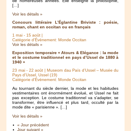
de nombreuses années. Elle enseigne la philosophie,
[…]
Voir les détails »
Concours littéraire L’Églantine Briviste : poésie,
roman, chant en occitan ou en français
1 mai
-
15 août
|
Catégorie d’Évènement: Monde Occitan
Voir les détails »
Exposition temporaire « Atours & Elégance : la mode
et le costume traditionnel en pays d’Ussel de 1880 à
1940 »
23 mai
-
22 août
| Museom dau País d’Ussel – Musée du
Pays d’Ussel, Ussel (19)
Catégorie d’Évènement: Monde Occitan
Au tournant du siècle dernier, la mode et les habitudes
vestimentaires ont énormément évolué, et Ussel ne fait
pas exception. Le costume traditionnel va s'adapter, se
transformer, être influencé et plus tard, occulté par la
mode dite « parisienne ». […]
Voir les détails »
« Jour précédent
Jour suivant »