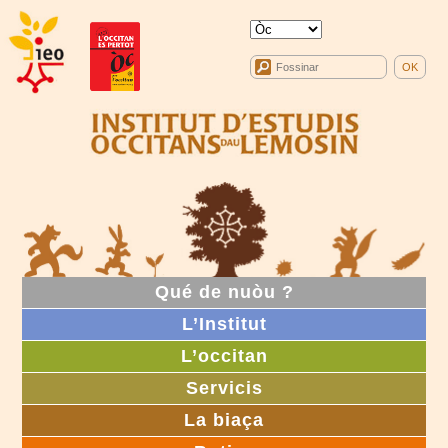
Qué de nuòu ?
L’Institut
L’occitan
Servicis
La biaça