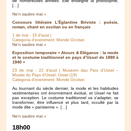
de nombreuses années. Elle enseigne la philosophie,
[…]
Ne'n saubre mai »
Concours littéraire L’Églantine Briviste : poésie,
roman, chant en occitan ou en français
1 de mai
-
15 d'aust
|
Categoria d'eveniment: Monde Occitan
Ne'n saubre mai »
Exposition temporaire « Atours & Elégance : la mode
et le costume traditionnel en pays d’Ussel de 1880 à
1940 »
23 de mai
-
22 d'aust
| Museom dau País d’Ussel –
Musée du Pays d’Ussel, Ussel (19)
Categoria d'eveniment: Monde Occitan
Au tournant du siècle dernier, la mode et les habitudes
vestimentaires ont énormément évolué, et Ussel ne fait
pas exception. Le costume traditionnel va s'adapter, se
transformer, être influencé et plus tard, occulté par la
mode dite « parisienne ». […]
Ne'n saubre mai »
18h00