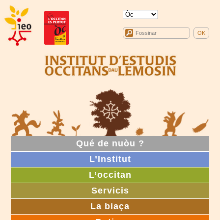
Qué de nuòu ?
L’Institut
L’occitan
Servicis
La biaça