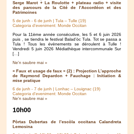
Serge Marot + La Roulotte + plateau radio + visite
des parcours de la Cité de l’Accordéon et des
Patrimoines
5 de junh
-
6 de junh
| Tula – Tulle (19)
Categoria d'eveniment: Monde Occitan
Pour la 11ème année consécutive, les 5 et 6 juin 2026
puis , se tiendra le festival Balad’òc Tula. Tot se passa a
Tula ! Tous les évènements se déroulent à Tulle !
Vendredi 5 juin 2026 Médiathèque intercommunale Sur
[…]
Ne'n saubre mai »
« Faux et usage de faux » (2) : Projection L’approche
de Raymond Depardon + Fauchage : Initiation &
mise pratique
6 de junh
-
7 de junh
| Lonhac – Louignac (19)
Categoria d'eveniment: Monde Occitan
Ne'n saubre mai »
10h00
Pòrtas Dubertas de l’escòla occitana Calandreta
Lemosina