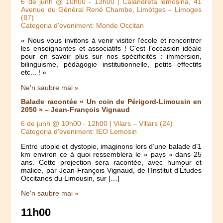
6 de junh @ 10h00
-
13h00
| Calandreta lemosina, 41
Avenue du Général René Chambe, Limòtges – Limoges
(87)
Categoria d'eveniment: Monde Occitan
« Nous vous invitons à venir visiter l'école et rencontrer
les enseignantes et associatifs ! C'est l'occasion idéale
pour en savoir plus sur nos spécificités : immersion,
bilinguisme, pédagogie institutionnelle, petits effectifs
etc... ! »
Ne'n saubre mai »
Balade racontée « Un coin de Périgord-Limousin en
2050 » – Jean-François Vignaud
6 de junh @ 10h00
-
12h00
| Vilars – Villars (24)
Categoria d'eveniment: IEO Lemosin
Entre utopie et dystopie, imaginons lors d’une balade d’1
km environ ce à quoi ressemblera le « pays » dans 25
ans. Cette projection sera racontée, avec humour et
malice, par Jean-François Vignaud, de l’Institut d’Études
Occitanes du Limousin, sur […]
Ne'n saubre mai »
11h00