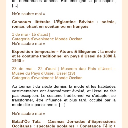
de nombreuses années. Elle enseigne la philosophie,
[…]
Ne'n saubre mai »
Concours littéraire L’Églantine Briviste : poésie,
roman, chant en occitan ou en français
1 de mai
-
15 d'aust
|
Categoria d'eveniment: Monde Occitan
Ne'n saubre mai »
Exposition temporaire « Atours & Elégance : la mode
et le costume traditionnel en pays d’Ussel de 1880 à
1940 »
23 de mai
-
22 d'aust
| Museom dau País d’Ussel –
Musée du Pays d’Ussel, Ussel (19)
Categoria d'eveniment: Monde Occitan
Au tournant du siècle dernier, la mode et les habitudes
vestimentaires ont énormément évolué, et Ussel ne fait
pas exception. Le costume traditionnel va s'adapter, se
transformer, être influencé et plus tard, occulté par la
mode dite « parisienne ». […]
Ne'n saubre mai »
Balad’Òc Tula – 11esmas Jornadas d’Expressions
Occitanas : spectacle scolaires + Constance Félix +