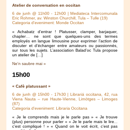
Atelier de conversation en occitan
6 de junh @ 11h00
-
12h00
| Mediateca Intercomunala
Eric Rohmer, av. Winston Churchill, Tula – Tulle (19)
Categoria d'eveniment: Monde Occitan
« Achabatz d’entrar ! Platusser, clamper, barjaquer,
chapler… ne sont que quelques-uns des termes
employés en langue limousine pour exprimer l’action de
discuter et d’échanger entre amateurs ou passionnés,
sur tous les sujets. L’association Balad’oc Tula propose
un atelier de […]
Ne'n saubre mai »
15h00
« Cafè platussant »
6 de junh @ 15h00
-
17h30
| Librariá occitana, 42, rua
Viena Nauta – rue Haute-Vienne, Limòtges – Limoges
(87)
Categoria d'eveniment: Libraria Occitana
« Je le comprends mais je le parle pas » « Je trouve
(plus) personne pour parler » « Je le parle mais le lire...
c’est compliqué ! » « Quand on le voit écrit, c’est pas