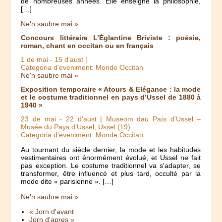
de nombreuses années. Elle enseigne la philosophie,
[…]
Ne'n saubre mai »
Concours littéraire L’Églantine Briviste : poésie,
roman, chant en occitan ou en français
1 de mai
-
15 d'aust
|
Categoria d'eveniment: Monde Occitan
Ne'n saubre mai »
Exposition temporaire « Atours & Elégance : la mode
et le costume traditionnel en pays d’Ussel de 1880 à
1940 »
23 de mai
-
22 d'aust
| Museom dau País d’Ussel –
Musée du Pays d’Ussel, Ussel (19)
Categoria d'eveniment: Monde Occitan
Au tournant du siècle dernier, la mode et les habitudes
vestimentaires ont énormément évolué, et Ussel ne fait
pas exception. Le costume traditionnel va s'adapter, se
transformer, être influencé et plus tard, occulté par la
mode dite « parisienne ». […]
Ne'n saubre mai »
« Jorn d'avant
Jorn d'apres »