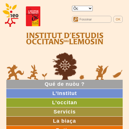
Qué de nuòu ?
L’Institut
L’occitan
Servicis
La biaça