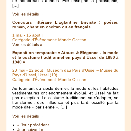
de nombreuses années. Elle enseigne la philosophie,
[…]
Voir les détails »
Concours littéraire L’Églantine Briviste : poésie,
roman, chant en occitan ou en français
1 mai
-
15 août
|
Catégorie d’Évènement: Monde Occitan
Voir les détails »
Exposition temporaire « Atours & Elégance : la mode
et le costume traditionnel en pays d’Ussel de 1880 à
1940 »
23 mai
-
22 août
| Museom dau País d’Ussel – Musée du
Pays d’Ussel, Ussel (19)
Catégorie d’Évènement: Monde Occitan
Au tournant du siècle dernier, la mode et les habitudes
vestimentaires ont énormément évolué, et Ussel ne fait
pas exception. Le costume traditionnel va s'adapter, se
transformer, être influencé et plus tard, occulté par la
mode dite « parisienne ». […]
Voir les détails »
« Jour précédent
Jour suivant »