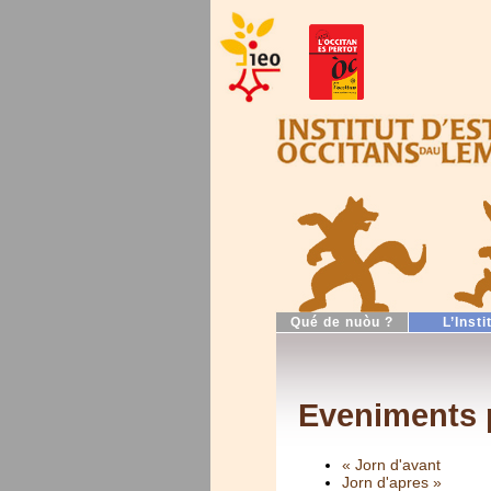
Qué de nuòu ?
L’Insti
Eveniments p
« Jorn d'avant
Jorn d'apres »