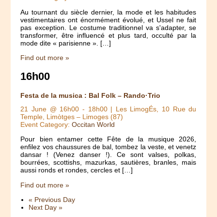
Au tournant du siècle dernier, la mode et les habitudes
vestimentaires ont énormément évolué, et Ussel ne fait
pas exception. Le costume traditionnel va s'adapter, se
transformer, être influencé et plus tard, occulté par la
mode dite « parisienne ». […]
Find out more »
16h00
Festa de la musica : Bal Folk – Rando·Trio
21 June @ 16h00
-
18h00
| Les LimogÉs, 10 Rue du
Temple, Limòtges – Limoges (87)
Event Category:
Occitan World
Pour bien entamer cette Fête de la musique 2026,
enfilez vos chaussures de bal, tombez la veste, et venetz
dansar ! (Venez danser !). Ce sont valses, polkas,
bourrées, scottishs, mazurkas, sautières, branles, mais
aussi ronds et rondes, cercles et […]
Find out more »
«
Previous Day
Next Day
»