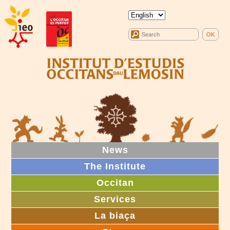
News
The Institute
Occitan
Services
La biaça