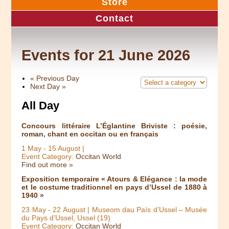
Store
Contact
Events for 21 June 2026
«
Previous Day
Next Day
»
All Day
Concours littéraire L’Églantine Briviste : poésie,
roman, chant en occitan ou en français
1 May
-
15 August
|
Event Category:
Occitan World
Find out more »
Exposition temporaire « Atours & Elégance : la mode
et le costume traditionnel en pays d’Ussel de 1880 à
1940 »
23 May
-
22 August
| Museom dau País d’Ussel – Musée
du Pays d’Ussel, Ussel (19)
Event Category:
Occitan World