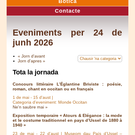
Botica
Contacte
Eveniments per 24 de
junh 2026
« Jorn d'avant
Jorn d'apres »
Tota la jornada
Concours littéraire L’Églantine Briviste : poésie,
roman, chant en occitan ou en français
1 de mai
-
15 d'aust
|
Categoria d'eveniment: Monde Occitan
Ne'n saubre mai »
Exposition temporaire « Atours & Elégance : la mode
et le costume traditionnel en pays d’Ussel de 1880 à
1940 »
23 de mai
-
22 d'aust
| Museom dau País d’Ussel –