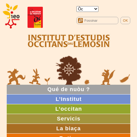
Qué de nuòu ?
L’Institut
L’occitan
Servicis
La biaça