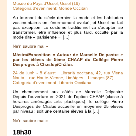
Musée du Pays d’Ussel, Ussel (19)
Categoria d'eveniment: Monde Occitan
Au tournant du siècle dernier, la mode et les habitudes
vestimentaires ont énormément évolué, et Ussel ne fait
pas exception. Le costume traditionnel va s'adapter, se
transformer, être influencé et plus tard, occulté par la
mode dite « parisienne ». […]
Ne'n saubre mai »
Mòstra/Exposition « Autour de Marcelle Delpastre »
par les élèves de 5ème CHAAP du Collège Pierre
Desproges à Chasluç/Châlus
24 de junh
-
8 d'aust
| Librariá occitana, 42, rua Viena
Nauta – rue Haute-Vienne, Limòtges – Limoges (87)
Categoria d'eveniment: Libraria Occitana
Un cheminement aux côtés de Marcelle Delpastre
Depuis l'ouverture en 2021 de l'option CHAAP (classe à
horaires aménagés arts plastiques), le collège Pierre
Desproges de Châlus accueille en moyenne 25 élèves
par niveau : soit une centaine élèves à la […]
Ne'n saubre mai »
18h30