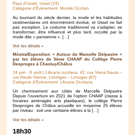
Pays d’Ussel, Ussel (19)
Catégorie d’Évènement: Monde Occitan
Au tournant du siècle dernier, la mode et les habitudes
vestimentaires ont énormément évolué, et Ussel ne fait
pas exception. Le costume traditionnel va s'adapter, se
transformer, être influencé et plus tard, occulté par la
mode dite « parisienne ». […]
Voir les détails »
Mòstra/Exposition « Autour de Marcelle Delpastre »
par les élèves de 5ème CHAAP du Collège Pierre
Desproges à Chasluç/Châlus
24 juin
-
8 août
| Librariá occitana, 42, rua Viena Nauta –
rue Haute-Vienne, Limòtges – Limoges (87)
Catégorie d’Évènement: Libraria Occitana
Un cheminement aux côtés de Marcelle Delpastre
Depuis l'ouverture en 2021 de l'option CHAAP (classe à
horaires aménagés arts plastiques), le collège Pierre
Desproges de Châlus accueille en moyenne 25 élèves
par niveau : soit une centaine élèves à la […]
Voir les détails »
18h30