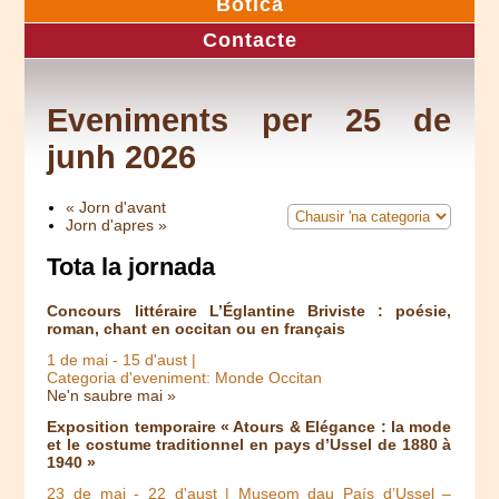
Botica
Contacte
Eveniments per 25 de
junh 2026
« Jorn d'avant
Jorn d'apres »
Tota la jornada
Concours littéraire L’Églantine Briviste : poésie,
roman, chant en occitan ou en français
1 de mai
-
15 d'aust
|
Categoria d'eveniment: Monde Occitan
Ne'n saubre mai »
Exposition temporaire « Atours & Elégance : la mode
et le costume traditionnel en pays d’Ussel de 1880 à
1940 »
23 de mai
-
22 d'aust
| Museom dau País d’Ussel –