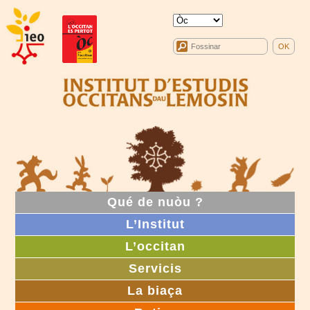
Qué de nuòu ?
L’Institut
L’occitan
Servicis
La biaça