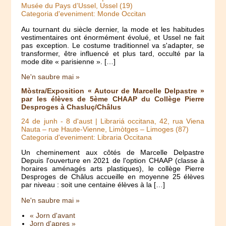
Musée du Pays d’Ussel, Ussel (19)
Categoria d'eveniment: Monde Occitan
Au tournant du siècle dernier, la mode et les habitudes
vestimentaires ont énormément évolué, et Ussel ne fait
pas exception. Le costume traditionnel va s'adapter, se
transformer, être influencé et plus tard, occulté par la
mode dite « parisienne ». […]
Ne'n saubre mai »
Mòstra/Exposition « Autour de Marcelle Delpastre »
par les élèves de 5ème CHAAP du Collège Pierre
Desproges à Chasluç/Châlus
24 de junh
-
8 d'aust
| Librariá occitana, 42, rua Viena
Nauta – rue Haute-Vienne, Limòtges – Limoges (87)
Categoria d'eveniment: Libraria Occitana
Un cheminement aux côtés de Marcelle Delpastre
Depuis l'ouverture en 2021 de l'option CHAAP (classe à
horaires aménagés arts plastiques), le collège Pierre
Desproges de Châlus accueille en moyenne 25 élèves
par niveau : soit une centaine élèves à la […]
Ne'n saubre mai »
« Jorn d'avant
Jorn d'apres »