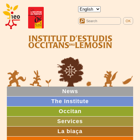
News
The Institute
Occitan
Services
La biaça