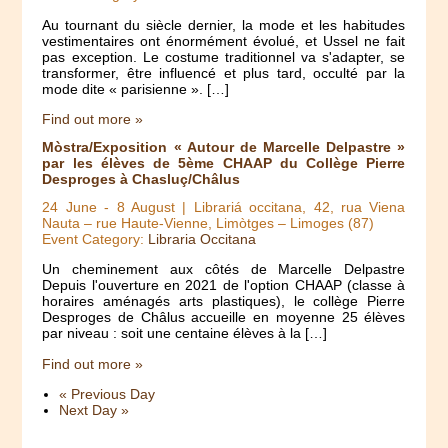
Au tournant du siècle dernier, la mode et les habitudes
vestimentaires ont énormément évolué, et Ussel ne fait
pas exception. Le costume traditionnel va s'adapter, se
transformer, être influencé et plus tard, occulté par la
mode dite « parisienne ». […]
Find out more »
Mòstra/Exposition « Autour de Marcelle Delpastre »
par les élèves de 5ème CHAAP du Collège Pierre
Desproges à Chasluç/Châlus
24 June
-
8 August
| Librariá occitana, 42, rua Viena
Nauta – rue Haute-Vienne, Limòtges – Limoges (87)
Event Category:
Libraria Occitana
Un cheminement aux côtés de Marcelle Delpastre
Depuis l'ouverture en 2021 de l'option CHAAP (classe à
horaires aménagés arts plastiques), le collège Pierre
Desproges de Châlus accueille en moyenne 25 élèves
par niveau : soit une centaine élèves à la […]
Find out more »
«
Previous Day
Next Day
»