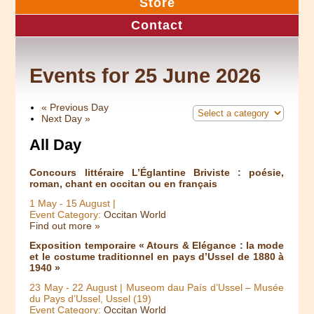
Store
Contact
Events for 25 June 2026
«
Previous Day
Next Day
»
All Day
Concours littéraire L’Églantine Briviste : poésie,
roman, chant en occitan ou en français
1 May
-
15 August
|
Event Category:
Occitan World
Find out more »
Exposition temporaire « Atours & Elégance : la mode
et le costume traditionnel en pays d’Ussel de 1880 à
1940 »
23 May
-
22 August
| Museom dau País d’Ussel – Musée
du Pays d’Ussel, Ussel (19)
Event Category:
Occitan World