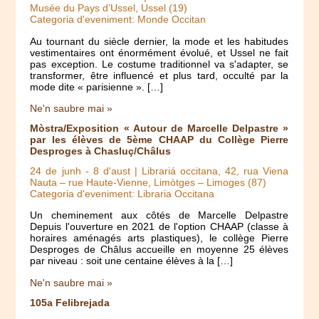
Musée du Pays d’Ussel, Ussel (19)
Categoria d'eveniment: Monde Occitan
Au tournant du siècle dernier, la mode et les habitudes
vestimentaires ont énormément évolué, et Ussel ne fait
pas exception. Le costume traditionnel va s'adapter, se
transformer, être influencé et plus tard, occulté par la
mode dite « parisienne ». […]
Ne'n saubre mai »
Mòstra/Exposition « Autour de Marcelle Delpastre »
par les élèves de 5ème CHAAP du Collège Pierre
Desproges à Chasluç/Châlus
24 de junh
-
8 d'aust
| Librariá occitana, 42, rua Viena
Nauta – rue Haute-Vienne, Limòtges – Limoges (87)
Categoria d'eveniment: Libraria Occitana
Un cheminement aux côtés de Marcelle Delpastre
Depuis l'ouverture en 2021 de l'option CHAAP (classe à
horaires aménagés arts plastiques), le collège Pierre
Desproges de Châlus accueille en moyenne 25 élèves
par niveau : soit une centaine élèves à la […]
Ne'n saubre mai »
105a Felibrejada