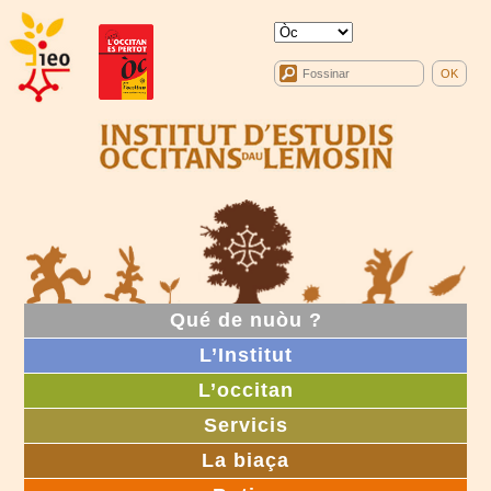
Qué de nuòu ?
L’Institut
L’occitan
Servicis
La biaça