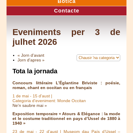
Botica
Contacte
Eveniments per 3 de
julhet 2026
« Jorn d'avant
Jorn d'apres »
Tota la jornada
Concours littéraire L’Églantine Briviste : poésie,
roman, chant en occitan ou en français
1 de mai
-
15 d'aust
|
Categoria d'eveniment: Monde Occitan
Ne'n saubre mai »
Exposition temporaire « Atours & Elégance : la mode
et le costume traditionnel en pays d’Ussel de 1880 à
1940 »
23 de mai
-
22 d'aust
| Museom dau País d’Ussel –