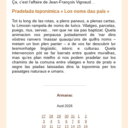
Ça, c’est l’affaire de Jean-François Vignaud…
Pradelada toponimica « Los noms dau país »
Tot lu long de las rotas, a plens paneus, a plenas cartas,
lu Limosin rampela de noms de luòcs. Vilatges, parcelas,
puegs, rius, servas… ren que ne sia pas baptizat. Quela
animacion vos perpausa justadament de ’nar dins
vòstres ranvers ’massar quauqu’uns de quilhs noms –
metam un bon plen panier – e de vos far descubrir lur
tesmonhatge lingüistic, istoric e culturau. Quela
intervencion pòt se far barrats entre quatre muralhas,
mas qu’es plan mielhs si nos podem pradelar sur los
chamins de la comuna entre vilatges e fons de prats e
segre las piadas laissadas dins la toponimia per los
paisatges naturaus e umans.
Armanac
Aust 2026
Mon
Tue
Wed
Thu
Fri
Sat
Sun
27
28
29
30
31
1
2
3
4
5
6
7
8
9
10
11
12
13
14
15
16