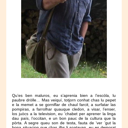
Qu’es ben maluros, eu s’aprenia bien a l’escòla, lu
paubre dròlle… Mas veiquí, totjorn conhat chas lu pepet
e la memet a se gorniflar de chaul farcit, a surfatar las
pompiras, a farrolhar quauque cledon, a visar, l’enser,
los juòcs a la television, eu ’chabet per aprener la linga
dau país, l’occitan, e un bon pauc de la cultura que la
pòrta. A segre queu son de testa, fauta de ’ver ’gut la
bona situacion que chas ilhs li soatavan, eu es demorat