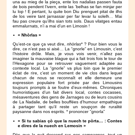
una au mieg de la pieça, ente los nadalias passen fauta
de bois pendent l’ivern, ente las ’belhas se fan minjar per
lu lop ! E pertant, lu quite bon Diu prenguet pitat de ilhs
de los veire tant jarnassar per far levar lu solelh… Mai
fau pas creure qu’ilhs sian tots sols. Daus vilatges entau
emmalurnats, n’i a mai d’un en Limosin !
« Nhòrlas »
Qu’est-ce que ça veut dire,
nhòrlas
* ? Pour bien vous le
dire, ce n’est pas si aisé… La “gnorle” en Limousin, c’est
l’histoire drôle. Mais, je vous vois venir, n’allez pas
imaginer la mauvaise blague qui a fait trois fois le tour de
l’Hexagone pour se retrouver vaguement adaptée au
contexte local. La “gnorle” va plus loin que le premier
éclat de rire, c’est un moment de vie clos dans lequel
chacun de nous se reconnaît et elle demeure une
expression populaire fort prisée par des Limousins
toujours prompts à se foutre d’eux-mêmes. Chroniques
humoristiques d’un fait divers local, contes cocasses,
mésaventures des gens de Jarnages ou de leurs cousins
de La Nadalie, de belles bouffées d’humour empathique
à partager tant qu’il reste un soupçon de ruralité
paysanne dans nos esprits. * prononcer “gnorla”
« Si tu sabias çò que la nuech te pòrta… : Contes
e dires de la nuech en Lemosin »
Dès que la nuit descend sur nos campagnes, tout un