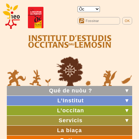
Qué de nuòu ?
▼
L’Institut
▼
L’occitan
▼
Servicis
▼
La biaça