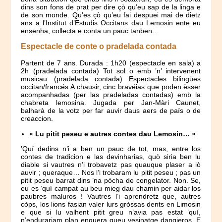
dins son fons de prat per dire çò qu’eu sap de la linga e
de son monde. Qu’es çò qu’eu fai despuei mai de dietz
ans a l’Institut d’Estudis Occitans dau Lemosin ente eu
ensenha, collecta e conta un pauc tanben…
Espectacle de conte o pradelada contada
Partent de 7 ans. Durada : 1h20 (espectacle en sala) a
2h (pradelada contada) Tot sol o emb ’n’ intervenent
musicau (pradelada contada) Espectacles bilingües
occitan/francés A chausir, cinc bravéias que poden èsser
acompanhadas (per las pradeladas contadas) emb la
chabreta lemosina. Jugada per Jan-Màri Caunet,
balharà de la votz per far auvir daus aers de país o de
creaccion.
« Lu pitit peseu e autres contes dau Lemosin… »
’Quí dedins n’i a ben un pauc de tot, mas, entre los
contes de tradicion e las devinharias, quò siria ben lu
diable si vautres n’i trobavetz pas quauque plaser a iò
auvir ; queraque… Nos l’i trobaram lu pitit peseu ; pas un
pitit peseu barrat dins ’na pòcha de congelator. Non. Se,
eu es ’quí campat au beu mieg dau chamin per aidar los
paubres maluros ! Vautres l’i aprendretz que, autres
còps, los lions fasian valer lurs gròssas dents en Limosin
e que si lu valhent pitit greu n’avia pas estat ’quí,
n’endurariam plan enguera queu vesinatge dangieros. E