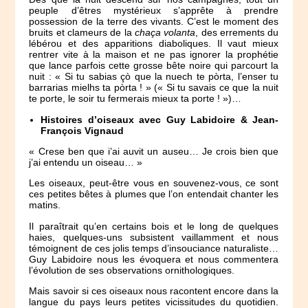
peuple d’êtres mystérieux s’apprête à prendre
possession de la terre des vivants. C’est le moment des
bruits et clameurs de la
chaça volanta
, des errements du
lébérou et des apparitions diaboliques. Il vaut mieux
rentrer vite à la maison et ne pas ignorer la prophétie
que lance parfois cette grosse bête noire qui parcourt la
nuit : « Si tu sabias çò que la nuech te pòrta, l’enser tu
barrarias mielhs ta pòrta ! » (« Si tu savais ce que la nuit
te porte, le soir tu fermerais mieux ta porte ! »)…
Histoires d’oiseaux avec Guy Labidoire & Jean-
François Vignaud
« Crese ben que i’ai auvit un auseu… Je crois bien que
j’ai entendu un oiseau… »
Les oiseaux, peut-être vous en souvenez-vous, ce sont
ces petites bêtes à plumes que l’on entendait chanter les
matins.
Il paraîtrait qu’en certains bois et le long de quelques
haies, quelques-uns subsistent vaillamment et nous
témoignent de ces jolis temps d’insouciance naturaliste…
Guy Labidoire nous les évoquera et nous commentera
l’évolution de ses observations ornithologiques.
Mais savoir si ces oiseaux nous racontent encore dans la
langue du pays leurs petites vicissitudes du quotidien.