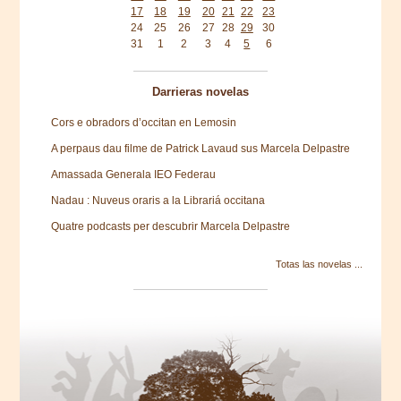
17
18
19
20
21
22
23
24
25
26
27
28
29
30
31
1
2
3
4
5
6
Darrieras novelas
Cors e obradors d’occitan en Lemosin
A perpaus dau filme de Patrick Lavaud sus Marcela Delpastre
Amassada Generala IEO Federau
Nadau : Nuveus oraris a la Librariá occitana
Quatre podcasts per descubrir Marcela Delpastre
Totas las novelas ...