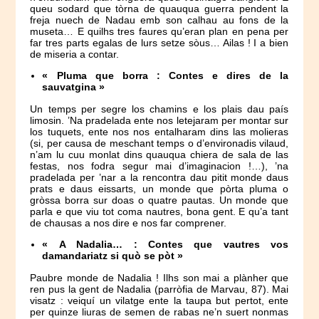
queu sodard que tòrna de quauqua guerra pendent la
freja nuech de Nadau emb son calhau au fons de la
museta… E quilhs tres faures qu’eran plan en pena per
far tres parts egalas de lurs setze sòus… Ailas ! I a bien
de miseria a contar.
« Pluma que borra : Contes e dires de la
sauvatgina »
Un temps per segre los chamins e los plais dau país
limosin. ’Na pradelada ente nos letejaram per montar sur
los tuquets, ente nos nos entalharam dins las molieras
(si, per causa de meschant temps o d’environadis vilaud,
n’am lu cuu monlat dins quauqua chiera de sala de las
festas, nos fodra segur mai d’imaginacion !…), ’na
pradelada per ’nar a la rencontra dau pitit monde daus
prats e daus eissarts, un monde que pòrta pluma o
gròssa borra sur doas o quatre pautas. Un monde que
parla e que viu tot coma nautres, bona gent. E qu’a tant
de chausas a nos dire e nos far comprener.
« A Nadalia… : Contes que vautres vos
damandariatz si quò se pòt »
Paubre monde de Nadalia ! Ilhs son mai a plànher que
ren pus la gent de Nadalia (parròfia de Marvau, 87). Mai
visatz : veiquí un vilatge ente la taupa but pertot, ente
per quinze liuras de semen de rabas ne’n suert nonmas