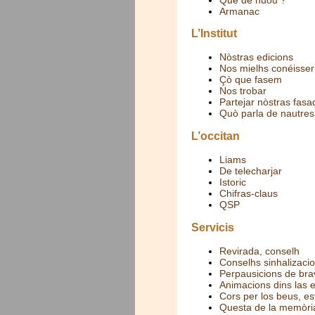
Armanac
L’Institut
Nòstras edicions
Nos mielhs conéisser
Çò que fasem
Nos trobar
Partejar nòstras fasa
Quò parla de nautres
L’occitan
Liams
De telecharjar
Istoric
Chifras-claus
QSP
Servicis
Revirada, conselh
Conselhs sinhalizacio
Perpausicions de bra
Animacions dins las 
Cors per los beus, es
Questa de la memòri