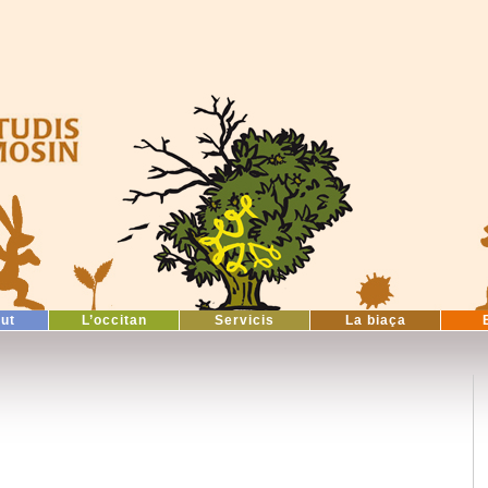
tut
L’occitan
Servicis
La biaça