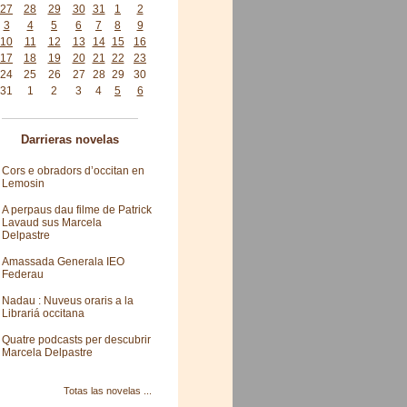
27
28
29
30
31
1
2
3
4
5
6
7
8
9
10
11
12
13
14
15
16
17
18
19
20
21
22
23
24
25
26
27
28
29
30
31
1
2
3
4
5
6
Darrieras novelas
Cors e obradors d’occitan en
Lemosin
A perpaus dau filme de Patrick
Lavaud sus Marcela
Delpastre
Amassada Generala IEO
Federau
Nadau : Nuveus oraris a la
Librariá occitana
Quatre podcasts per descubrir
Marcela Delpastre
Totas las novelas ...