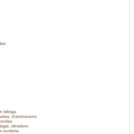
das
n bilinga
véias, d’animacions
escòlas
tagis, obradors
a occitana