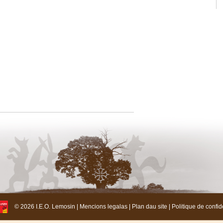
© 2026 I.E.O. Lemosin |
Mencions legalas
|
Plan dau site
|
Politique de confide