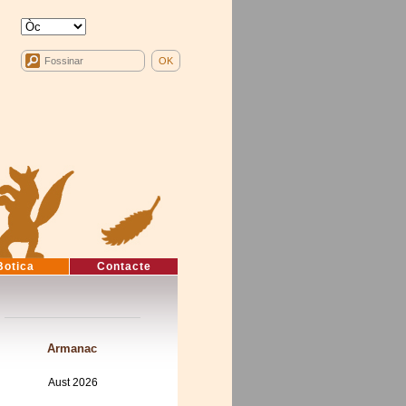
Botica
Contacte
Armanac
Aust 2026
Mon
Tue
Wed
Thu
Fri
Sat
Sun