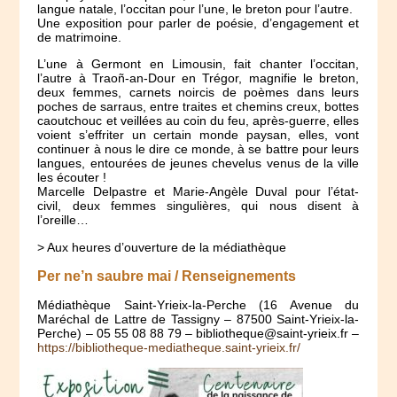
langue natale, l’occitan pour l’une, le breton pour l’autre.
Une exposition pour parler de poésie, d’engagement et
de matrimoine.
L’une à Germont en Limousin, fait chanter l’occitan,
l’autre à Traoñ-an-Dour en Trégor, magnifie le breton,
deux femmes, carnets noircis de poèmes dans leurs
poches de sarraus, entre traites et chemins creux, bottes
caoutchouc et veillées au coin du feu, après-guerre, elles
voient s’effriter un certain monde paysan, elles, vont
continuer à nous le dire ce monde, à se battre pour leurs
langues, entourées de jeunes chevelus venus de la ville
les écouter !
Marcelle Delpastre et Marie-Angèle Duval pour l’état-
civil, deux femmes singulières, qui nous disent à
l’oreille…
> Aux heures d’ouverture de la médiathèque
Per ne’n saubre mai / Renseignements
Médiathèque Saint-Yrieix-la-Perche (16 Avenue du
Maréchal de Lattre de Tassigny – 87500 Saint-Yrieix-la-
Perche) – 05 55 08 88 79 – bibliotheque@saint-yrieix.fr –
https://bibliotheque-mediatheque.saint-yrieix.fr/