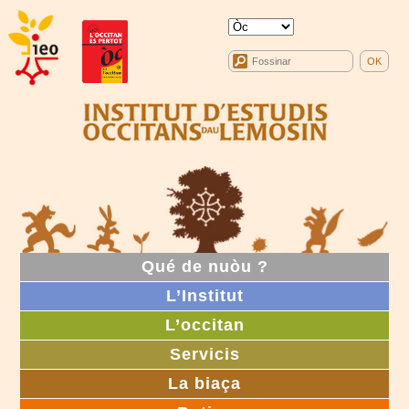
Qué de nuòu ?
L’Institut
L’occitan
Servicis
La biaça