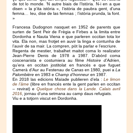
de tot lo monde. ‘N autre biais de l’Istòria. N-i en a que
disen « la p’ita istòria », l’istòria de paubra gent, d’una
femna… Ieu, dise de las femnas ; l’istòria prunda, la font.
»
Francesa Dudognon nasquet en 1952 de parents que
surten de Sent Peir de Frègia e Firbes a la limita entre
Dordonha e Nauta Viena e que parleren occitan tota lor
vita. Ela non, mas frotjet en auvir la linga e contunha de
l’auvir de sa mair. La compren, pòt la parlar e l’escriure.
Regenta de mestier, trabalhet maitot coma lo realizator
Jean-Pierre Denis de 1978 a 1987. D’abòrd coma
coscenarista e costumiera au filme
Histoire d’Adrien
,
qu’era en occitan jostitolat en francés e que fuguet
Camerà d’Aur au Festenau de Canas en 1980, puei a
La
Palombière
en 1983 e
Champ d’honneur
en 1987.
En 2018 las edicions Maïade publieren d’ela :
Le limon
de l’âme
(libre en francés ente la gent parlen en occitan
– revirat) e
Quelque chose dans la Lande. Calais avril
2016
, jornau d’una setmana au camp daus refugiats.
Viu e a totjorn viscut en Dordonha.