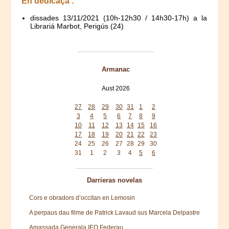
En dedicaça :
dissades 13/11/2021 (10h-12h30 / 14h30-17h) a la
Librariá Marbot, Perigús (24)
Armanac
Aust 2026
Mon
Tue
Wed
Thu
Fri
Sat
Sun
27
28
29
30
31
1
2
3
4
5
6
7
8
9
10
11
12
13
14
15
16
17
18
19
20
21
22
23
24
25
26
27
28
29
30
31
1
2
3
4
5
6
Darrieras novelas
Cors e obradors d’occitan en Lemosin
A perpaus dau filme de Patrick Lavaud sus Marcela Delpastre
Amassada Generala IEO Federau