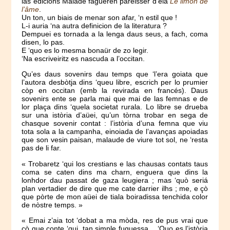
las edicions Maiade fagueren pareisser d’ela
Le limon de
l’âme
.
Un ton, un biais de menar son afar, ‘n estil que !
L-i auria ‘na autra definicion de la literatura ?
Dempuei es tornada a la lenga daus seus, a fach, coma
disen, lo pas.
E ‘quo es lo mesma bonaür de zo legir.
‘Na escriveiritz es nascuda a l’occitan.
Qu’es daus sovenirs dau temps que ‘l’era goiata que
l’autora desbòtja dins ‘queu libre, escrich per lo prumier
còp en occitan (emb la revirada en francés). Daus
sovenirs ente se parla mai que mai de las femnas e de
lor plaça dins ‘quela societat rurala. Lo libre se drueba
sur una istòria d’aüei, qu’un tòrna trobar en sega de
chasque sovenir contat : l’istòria d’una femna que viu
tota sola a la campanha, einoiada de l’avanças apoiadas
que son vesin paisan, malaude de viure tot sol, ne ‘resta
pas de li far.
« Trobaretz ‘qui los crestians e las chausas contats taus
coma se caten dins ma charn, enguera que dins la
lonhdor dau passat de gaza leugiera ; mas ‘quò seriá
plan vertadier de dire que me cate darrier ilhs ; me, e çò
que pòrte de mon aüei de tiala boiradissa tenchida color
de nòstre temps. »
« Emai z’aia tot ‘dobat a ma mòda, res de pus vrai que
çò que conte ‘qui, tan simple fuguessa… ‘Quo es l’istòria