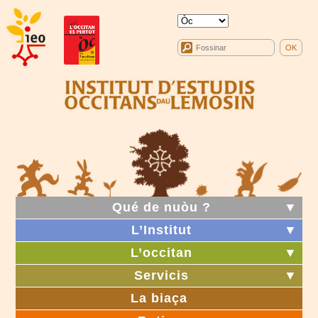
Qué de nuòu ?
▼
L’Institut
▼
L’occitan
▼
Servicis
▼
La biaça