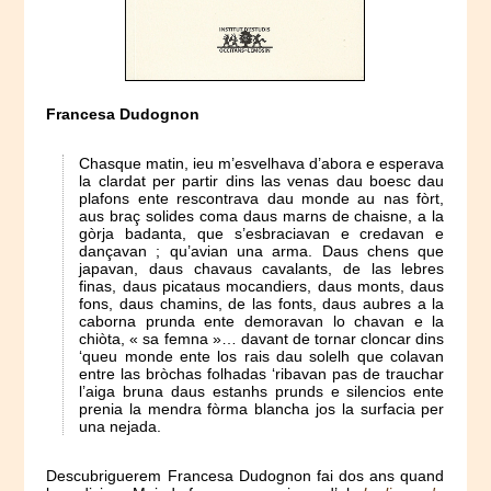
Francesa Dudognon
Chasque matin, ieu m’esvelhava d’abora e esperava
la clardat per partir dins las venas dau boesc dau
plafons ente rescontrava dau monde au nas fòrt,
aus braç solides coma daus marns de chaisne, a la
gòrja badanta, que s’esbraciavan e credavan e
dançavan ; qu’avian una arma. Daus chens que
japavan, daus chavaus cavalants, de las lebres
finas, daus picataus mocandiers, daus monts, daus
fons, daus chamins, de las fonts, daus aubres a la
caborna prunda ente demoravan lo chavan e la
chiòta, « sa femna »… davant de tornar cloncar dins
‘queu monde ente los rais dau solelh que colavan
entre las bròchas folhadas ‘ribavan pas de trauchar
l’aiga bruna daus estanhs prunds e silencios ente
prenia la mendra fòrma blancha jos la surfacia per
una nejada.
Descubriguerem Francesa Dudognon fai dos ans quand