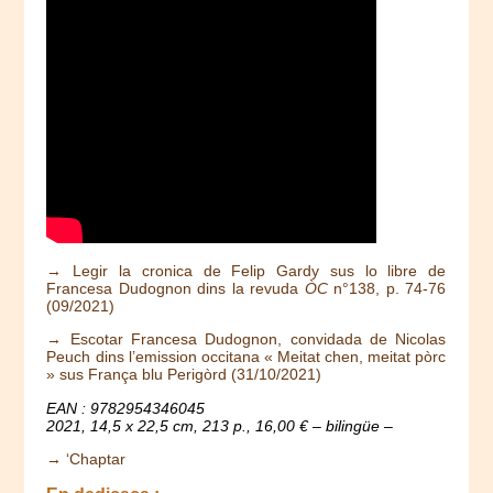
→ Legir la cronica de Felip Gardy sus lo libre de
Francesa Dudognon dins la revuda
ÒC
n°138, p. 74-76
(09/2021)
→ Escotar Francesa Dudognon, convidada de Nicolas
Peuch dins l’emission occitana « Meitat chen, meitat pòrc
» sus França blu Perigòrd (31/10/2021)
EAN : 9782954346045
2021, 14,5 x 22,5 cm, 213 p., 16,00 € – bilingüe –
→ ‘Chaptar