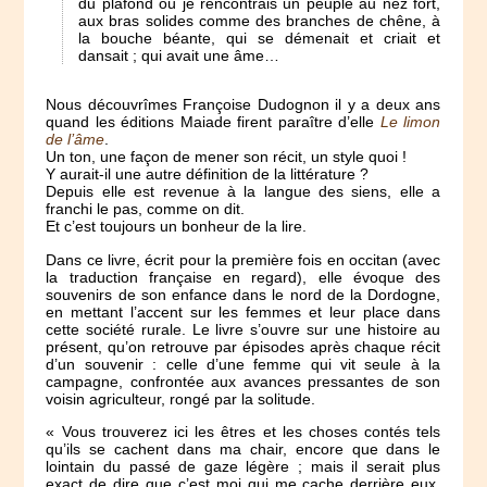
du plafond où je rencontrais un peuple au nez fort,
aux bras solides comme des branches de chêne, à
la bouche béante, qui se démenait et criait et
dansait ; qui avait une âme…
Nous découvrîmes Françoise Dudognon il y a deux ans
quand les éditions Maiade firent paraître d’elle
Le limon
de l’âme
.
Un ton, une façon de mener son récit, un style quoi !
Y aurait-il une autre définition de la littérature ?
Depuis elle est revenue à la langue des siens, elle a
franchi le pas, comme on dit.
Et c’est toujours un bonheur de la lire.
Dans ce livre, écrit pour la première fois en occitan (avec
la traduction française en regard), elle évoque des
souvenirs de son enfance dans le nord de la Dordogne,
en mettant l’accent sur les femmes et leur place dans
cette société rurale. Le livre s’ouvre sur une histoire au
présent, qu’on retrouve par épisodes après chaque récit
d’un souvenir : celle d’une femme qui vit seule à la
campagne, confrontée aux avances pressantes de son
voisin agriculteur, rongé par la solitude.
« Vous trouverez ici les êtres et les choses contés tels
qu’ils se cachent dans ma chair, encore que dans le
lointain du passé de gaze légère ; mais il serait plus
exact de dire que c’est moi qui me cache derrière eux,