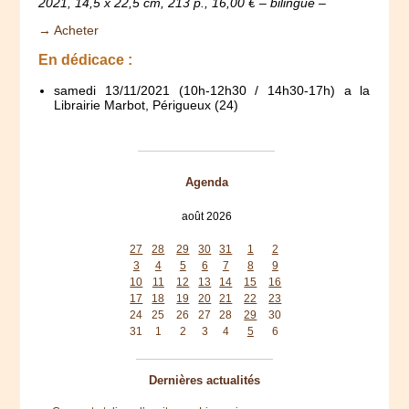
2021, 14,5 x 22,5 cm, 213 p., 16,00 € – bilingue –
→ Acheter
En dédicace :
samedi 13/11/2021 (10h-12h30 / 14h30-17h) a la
Librairie Marbot, Périgueux (24)
Agenda
août 2026
lun
mar
mer
jeu
ven
sam
dim
27
28
29
30
31
1
2
3
4
5
6
7
8
9
10
11
12
13
14
15
16
17
18
19
20
21
22
23
24
25
26
27
28
29
30
31
1
2
3
4
5
6
Dernières actualités