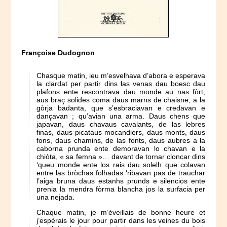
Françoise Dudognon
Chasque matin, ieu m’esvelhava d’abora e esperava
la clardat per partir dins las venas dau boesc dau
plafons ente rescontrava dau monde au nas fòrt,
aus braç solides coma daus marns de chaisne, a la
gòrja badanta, que s’esbraciavan e credavan e
dançavan ; qu’avian una arma. Daus chens que
japavan, daus chavaus cavalants, de las lebres
finas, daus picataus mocandiers, daus monts, daus
fons, daus chamins, de las fonts, daus aubres a la
caborna prunda ente demoravan lo chavan e la
chiòta, « sa femna »… davant de tornar cloncar dins
‘queu monde ente los rais dau solelh que colavan
entre las bròchas folhadas ‘ribavan pas de trauchar
l’aiga bruna daus estanhs prunds e silencios ente
prenia la mendra fòrma blancha jos la surfacia per
una nejada.
Chaque matin, je m’éveillais de bonne heure et
j’espérais le jour pour partir dans les veines du bois