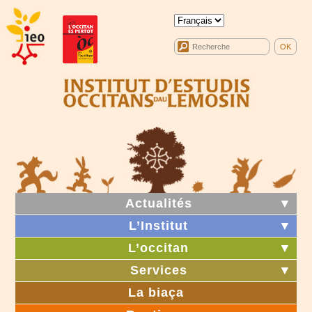
Actualités
▼
L’Institut
▼
L’occitan
▼
Services
▼
La biaça