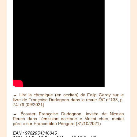
→ Lire la chronique (en occitan) de Felip Gardy sur le
livre de Françoise Dudognon dans la revue
ÒC
n°138, p.
74-76 (09/2021)
→ Écouter Françoise Dudognon, invitée de Nicolas
Peuch dans l’émission occitane « Meitat chen, meitat
pòrc » sur France bleu Périgord (31/10/2021)
EAN : 9782954346045