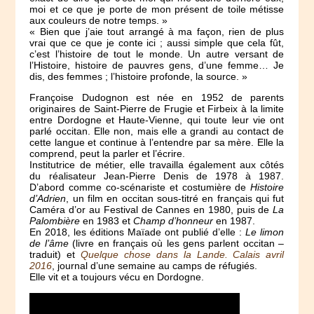
moi et ce que je porte de mon présent de toile métisse
aux couleurs de notre temps. »
« Bien que j’aie tout arrangé à ma façon, rien de plus
vrai que ce que je conte ici ; aussi simple que cela fût,
c’est l’histoire de tout le monde. Un autre versant de
l’Histoire, histoire de pauvres gens, d’une femme… Je
dis, des femmes ; l’histoire profonde, la source. »
Françoise Dudognon est née en 1952 de parents
originaires de Saint-Pierre de Frugie et Firbeix à la limite
entre Dordogne et Haute-Vienne, qui toute leur vie ont
parlé occitan. Elle non, mais elle a grandi au contact de
cette langue et continue à l’entendre par sa mère. Elle la
comprend, peut la parler et l’écrire.
Institutrice de métier, elle travailla également aux côtés
du réalisateur Jean-Pierre Denis de 1978 à 1987.
D’abord comme co-scénariste et costumière de
Histoire
d’Adrien
, un film en occitan sous-titré en français qui fut
Caméra d’or au Festival de Cannes en 1980, puis de
La
Palombière
en 1983 et
Champ d’honneur
en 1987.
En 2018, les éditions Maïade ont publié d’elle :
Le limon
de l’âme
(livre en français où les gens parlent occitan –
traduit) et
Quelque chose dans la Lande. Calais avril
2016
, journal d’une semaine au camps de réfugiés.
Elle vit et a toujours vécu en Dordogne.