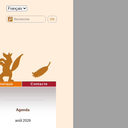
outique
Contacte
Agenda
août 2026
lun
mar
mer
jeu
ven
sam
dim