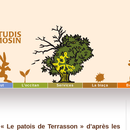
tut
L’occitan
Services
La biaça
B
: « Le patois de Terrasson » d’après les