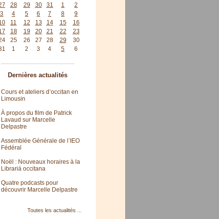
27
28
29
30
31
1
2
3
4
5
6
7
8
9
10
11
12
13
14
15
16
17
18
19
20
21
22
23
24
25
26
27
28
29
30
31
1
2
3
4
5
6
Dernières actualités
Cours et ateliers d’occitan en
Limousin
À propos du film de Patrick
Lavaud sur Marcelle
Delpastre
Assemblée Générale de l’IEO
Fédéral
Noël : Nouveaux horaires à la
Librariá occitana
Quatre podcasts pour
découvrir Marcelle Delpastre
Toutes les actualités ...