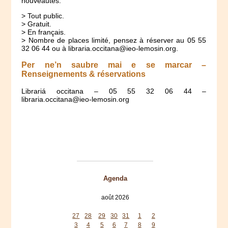
nouveautés.
> Tout public.
> Gratuit.
> En français.
> Nombre de places limité, pensez à réserver au 05 55
32 06 44 ou à libraria.occitana@ieo-lemosin.org.
Per ne’n saubre mai e se marcar –
Renseignements & réservations
Librariá occitana – 05 55 32 06 44 –
libraria.occitana@ieo-lemosin.org
Agenda
août 2026
lun
mar
mer
jeu
ven
sam
dim
27
28
29
30
31
1
2
3
4
5
6
7
8
9