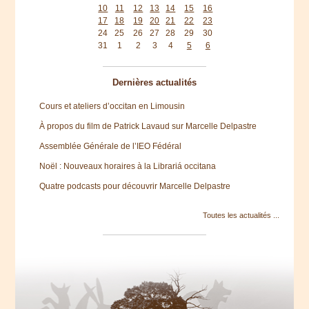
10
11
12
13
14
15
16
17
18
19
20
21
22
23
24
25
26
27
28
29
30
31
1
2
3
4
5
6
Dernières actualités
Cours et ateliers d’occitan en Limousin
À propos du film de Patrick Lavaud sur Marcelle Delpastre
Assemblée Générale de l’IEO Fédéral
Noël : Nouveaux horaires à la Librariá occitana
Quatre podcasts pour découvrir Marcelle Delpastre
Toutes les actualités ...