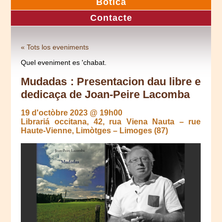
Botica
Contacte
« Tots los eveniments
Quel eveniment es 'chabat.
Mudadas : Presentacion dau libre e
dedicaça de Joan-Peire Lacomba
19 d'octòbre 2023 @ 19h00
Librariá occitana, 42, rua Viena Nauta – rue
Haute-Vienne, Limòtges – Limoges (87)