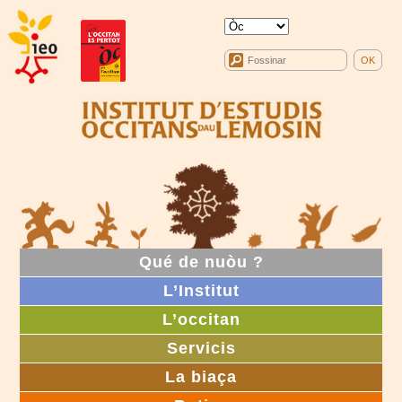
Qué de nuòu ?
L’Institut
L’occitan
Servicis
La biaça