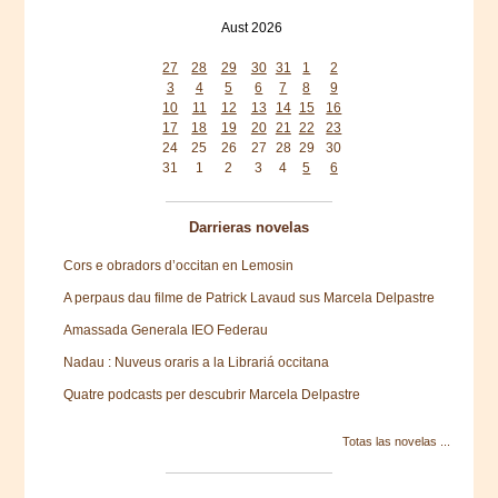
Aust 2026
Mon
Tue
Wed
Thu
Fri
Sat
Sun
27
28
29
30
31
1
2
3
4
5
6
7
8
9
10
11
12
13
14
15
16
17
18
19
20
21
22
23
24
25
26
27
28
29
30
31
1
2
3
4
5
6
Darrieras novelas
Cors e obradors d’occitan en Lemosin
A perpaus dau filme de Patrick Lavaud sus Marcela Delpastre
Amassada Generala IEO Federau
Nadau : Nuveus oraris a la Librariá occitana
Quatre podcasts per descubrir Marcela Delpastre
Totas las novelas ...