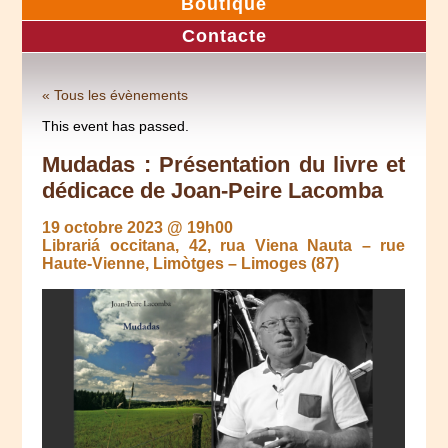
Boutique
Contacte
« Tous les évènements
This event has passed.
Mudadas : Présentation du livre et
dédicace de Joan-Peire Lacomba
19 octobre 2023 @ 19h00
Librariá occitana, 42, rua Viena Nauta – rue
Haute-Vienne, Limòtges – Limoges (87)