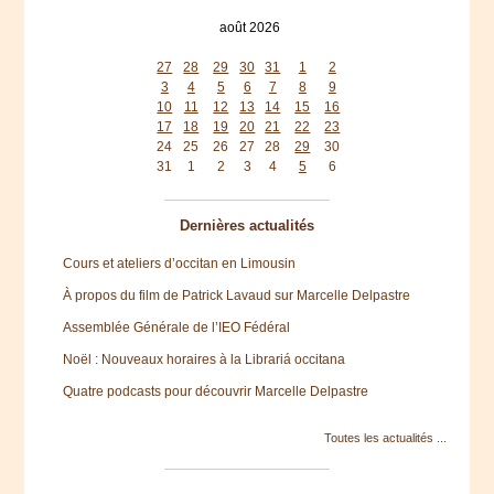
août 2026
lun
mar
mer
jeu
ven
sam
dim
27
28
29
30
31
1
2
3
4
5
6
7
8
9
10
11
12
13
14
15
16
17
18
19
20
21
22
23
24
25
26
27
28
29
30
31
1
2
3
4
5
6
Dernières actualités
Cours et ateliers d’occitan en Limousin
À propos du film de Patrick Lavaud sur Marcelle Delpastre
Assemblée Générale de l’IEO Fédéral
Noël : Nouveaux horaires à la Librariá occitana
Quatre podcasts pour découvrir Marcelle Delpastre
Toutes les actualités ...