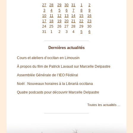
27
28
29
30
31
1
2
3
4
5
6
7
8
9
10
11
12
13
14
15
16
17
18
19
20
21
22
23
24
25
26
27
28
29
30
31
1
2
3
4
5
6
Dernières actualités
Cours et ateliers d’occitan en Limousin
À propos du film de Patrick Lavaud sur Marcelle Delpastre
Assemblée Générale de l’IEO Fédéral
Noël : Nouveaux horaires à la Librariá occitana
Quatre podcasts pour découvrir Marcelle Delpastre
Toutes les actualités ...