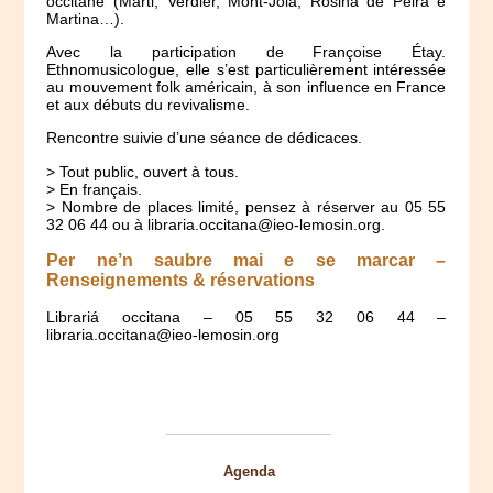
occitane (Marti, Verdier, Mont-Jòia, Rosina de Pèira e
Martina…).
Avec la participation de Françoise Étay.
Ethnomusicologue, elle s’est particulièrement intéressée
au mouvement folk américain, à son influence en France
et aux débuts du revivalisme.
Rencontre suivie d’une séance de dédicaces.
> Tout public, ouvert à tous.
> En français.
> Nombre de places limité, pensez à réserver au 05 55
32 06 44 ou à libraria.occitana@ieo-lemosin.org.
Per ne’n saubre mai e se marcar –
Renseignements & réservations
Librariá occitana – 05 55 32 06 44 –
libraria.occitana@ieo-lemosin.org
Agenda