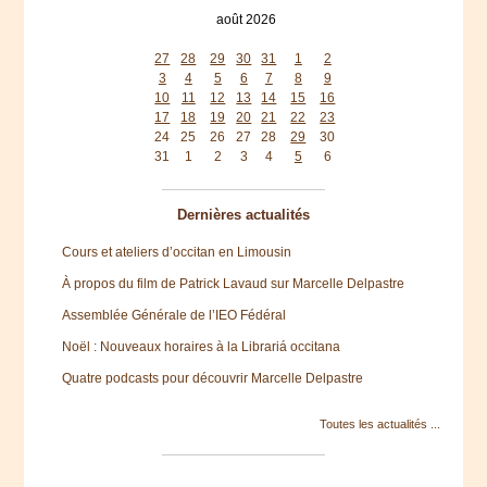
août 2026
lun
mar
mer
jeu
ven
sam
dim
27
28
29
30
31
1
2
3
4
5
6
7
8
9
10
11
12
13
14
15
16
17
18
19
20
21
22
23
24
25
26
27
28
29
30
31
1
2
3
4
5
6
Dernières actualités
Cours et ateliers d’occitan en Limousin
À propos du film de Patrick Lavaud sur Marcelle Delpastre
Assemblée Générale de l’IEO Fédéral
Noël : Nouveaux horaires à la Librariá occitana
Quatre podcasts pour découvrir Marcelle Delpastre
Toutes les actualités ...