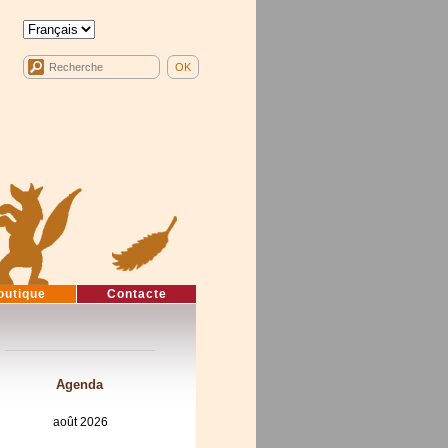
outique
Contacte
Agenda
août 2026
lun
mar
mer
jeu
ven
sam
dim