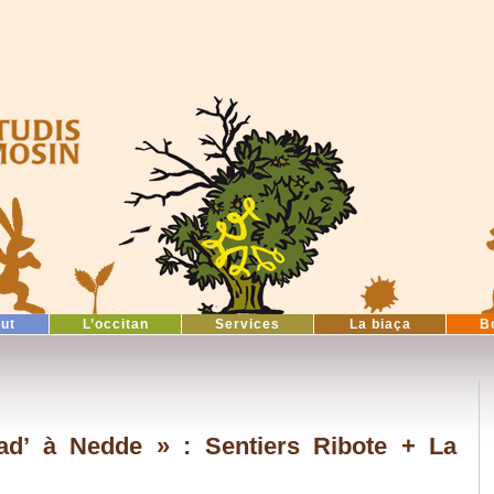
tut
L’occitan
Services
La biaça
B
ad’ à Nedde » : Sentiers Ribote + La