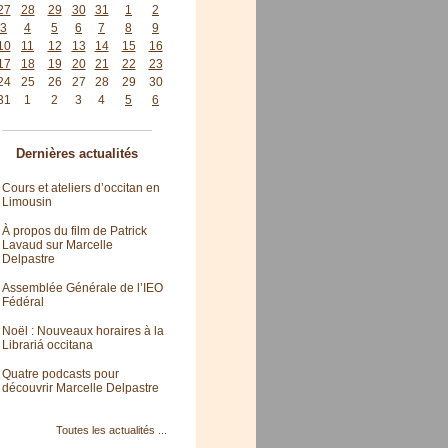
27
28
29
30
31
1
2
3
4
5
6
7
8
9
10
11
12
13
14
15
16
17
18
19
20
21
22
23
24
25
26
27
28
29
30
31
1
2
3
4
5
6
Dernières actualités
Cours et ateliers d’occitan en
Limousin
À propos du film de Patrick
Lavaud sur Marcelle
Delpastre
Assemblée Générale de l’IEO
Fédéral
Noël : Nouveaux horaires à la
Librariá occitana
Quatre podcasts pour
découvrir Marcelle Delpastre
Toutes les actualités ...