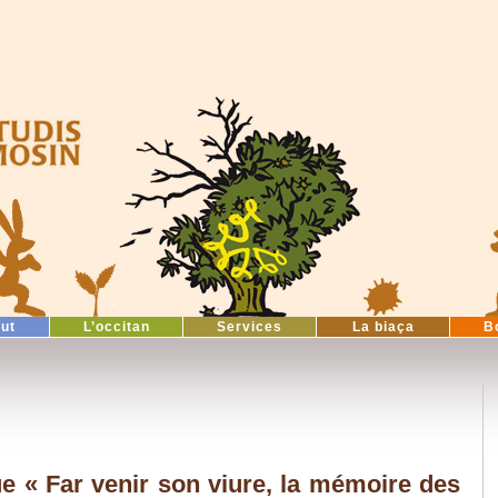
tut
L’occitan
Services
La biaça
B
ue « Far venir son viure, la mémoire des