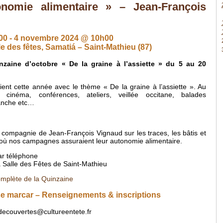
onomie alimentaire » – Jean-François
00
-
4 novembre 2024 @ 10h00
le des fêtes, Samatiá – Saint-Mathieu (87)
nzaine d’octobre « De la graine à l’assiette » du 5 au 20
ient cette année avec le thème « De la graine à l’assiette ». Au
 cinéma, conférences, ateliers, veillée occitane, balades
anche etc…
 compagnie de Jean-François Vignaud sur les traces, les bâtis et
où nos campagnes assuraient leur autonomie alimentaire.
par téléphone
 Salle des Fêtes de Saint-Mathieu
mplète de la Quinzaine
se marcar – Renseignements & inscriptions
decouvertes@cultureentete.fr