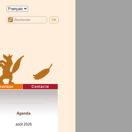
outique
Contacte
Agenda
août 2026
lun
mar
mer
jeu
ven
sam
dim