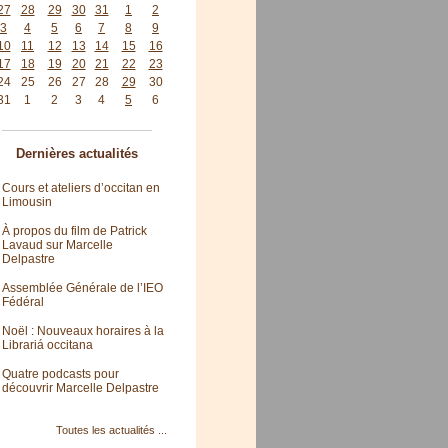
27
28
29
30
31
1
2
3
4
5
6
7
8
9
10
11
12
13
14
15
16
17
18
19
20
21
22
23
24
25
26
27
28
29
30
31
1
2
3
4
5
6
Dernières actualités
Cours et ateliers d’occitan en
Limousin
À propos du film de Patrick
Lavaud sur Marcelle
Delpastre
Assemblée Générale de l’IEO
Fédéral
Noël : Nouveaux horaires à la
Librariá occitana
Quatre podcasts pour
découvrir Marcelle Delpastre
Toutes les actualités ...