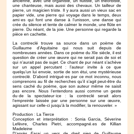
ancienne, avec une organiste, un flûtiste, un théorbiste,
une chanteuse, mais aussi des chevaux. Un tailleur de
pierre, un magicien triste. Il y aura aussi un vieux sac en
papier vide, une pierre qui voyage dans le temps, deux
ami·es qui font une danse à l’unisson, une danse qui
crée du silence et tente de calmer le monde, une flûte en
pierre. Du néant, de la joie. Une personne qui regarde la
pièce en cachette.
La contreclé trouve sa source dans un poème de
Guillaume d’Aquitaine qui nous suit depuis de
nombreuses années. Dans ce poème du XIe siècle, il est
question de créer une œuvre qui ne serait pas de soi et
qui n’aurait pas de sujet. Ce chant de pur néant s’achève
sur un appel percutant : l’auteur invite à ce que
quelqu’un lui envoie, sortie de son étui, une mystérieuse
contreclé. D’abord intrigué·es par ce mot inconnu, nous
comprenons au fil de recherches qu’il s’agit peut-être du
sens caché du poème, que son auteur même ne saisit
pas encore. Nous l’entendons aussi comme un geste
du·de la spectateur·ice : la contreclé serait alors
l’empreinte laissée par une personne sur une œuvre,
agissant sur celle-ci jusqu’à la modifier, la renouveler. »
Production : La Tierce
Conception et interprétation : Sonia Garcia, Séverine
Lefèvre, Charles Pietri, accompagné.es de Killian
Madeleine
D’après
Farai un vers de dreit nien
de Guillaume