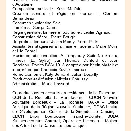
d’Aquitaine
Composition musicale : Kevin Malfait
Création sonore et régie en tournée : Clément
Bernardeau
Costumes : Valentine Solé
Lumières : Serge Damon
Régie générale, lumière et poursuite : Leslie Vignaud
Construction décor : Pierre Bouglé
Regards extérieurs : Julien Monty, Pierre Pietri
Assistantes stagiaires à la mise en scène : Marie Morin
et Lila Zeraali
Musiques additionnelles : A. Forqueray, Suite No. 5 en ut
mineur (La Sylva) par Thomas Dunford et Jean
Rondeau, Partita BWV 1013 adaptée par Kevin Malfait et
interprétée par François-Xavier Lacroux
Remerciements : Katy Bernard, Julien Desailly
Production et diffusion : Nicolas Chaussy
Administration : Marie Rossard
Coproductions et accueils en résidence : Mille Plateaux –
CCN de La Rochelle, La Manufacture – CDCN Nouvelle
Aquitaine Bordeaux – La Rochelle, OARA – Office
Artistique de la Région Nouvelle Aquitaine, IDDAC Institut
de Développement Culturel de la Gironde, Le Dancing –
CDCN Dijon Bourgogne Franche-Comté, BUDA
Kunstencentrum Courtrai, Opéra de Limoges – Maison
des Arts et de la Danse, Le Lieu Unique.