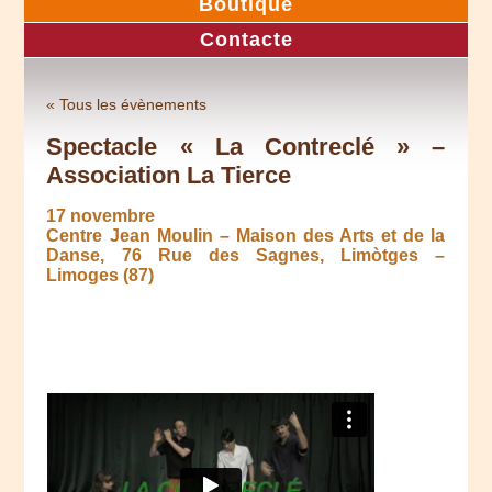
Boutique
Contacte
« Tous les évènements
Spectacle « La Contreclé » –
Association La Tierce
17 novembre
Centre Jean Moulin – Maison des Arts et de la
Danse, 76 Rue des Sagnes, Limòtges –
Limoges (87)