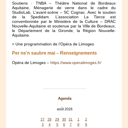
Soutiens : TNBA – Théâtre National de Bordeaux
Aquitaine, Ménagerie de verre dans le cadre du
StudioLab, L’avant-scène – SC Cognac. Avec le soutien
de la Spedidam. L’association La Tierce est
conventionnée par le Ministère de la Culture – DRAC
Nouvelle-Aquitaine et soutenue par la Ville de Bordeaux,
le Département de la Gironde, la Région Nouvelle-
Aquitaine.
> Une programmation de l’Opéra de Limoges
Per ne’n saubre mai – Renseignements
Opéra de Limoges –
https://www.operalimoges.fr/
Agenda
août 2026
lun
mar
mer
jeu
ven
sam
dim
27
28
29
30
31
1
2
3
4
5
6
7
8
9