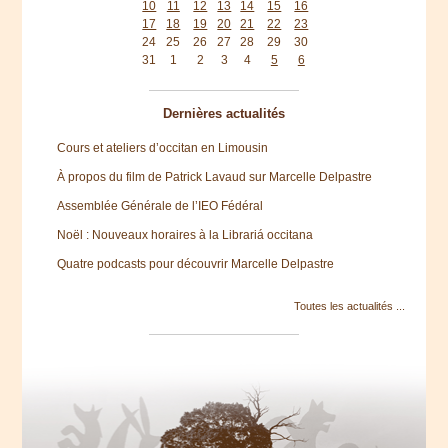
10
11
12
13
14
15
16
17
18
19
20
21
22
23
24
25
26
27
28
29
30
31
1
2
3
4
5
6
Dernières actualités
Cours et ateliers d’occitan en Limousin
À propos du film de Patrick Lavaud sur Marcelle Delpastre
Assemblée Générale de l’IEO Fédéral
Noël : Nouveaux horaires à la Librariá occitana
Quatre podcasts pour découvrir Marcelle Delpastre
Toutes les actualités ...