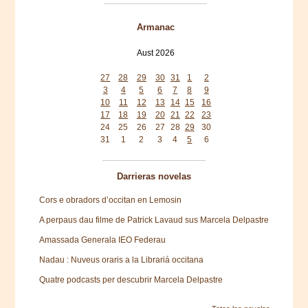
Armanac
Aust 2026
Mon
Tue
Wed
Thu
Fri
Sat
Sun
27
28
29
30
31
1
2
3
4
5
6
7
8
9
10
11
12
13
14
15
16
17
18
19
20
21
22
23
24
25
26
27
28
29
30
31
1
2
3
4
5
6
Darrieras novelas
Cors e obradors d’occitan en Lemosin
A perpaus dau filme de Patrick Lavaud sus Marcela Delpastre
Amassada Generala IEO Federau
Nadau : Nuveus oraris a la Librariá occitana
Quatre podcasts per descubrir Marcela Delpastre