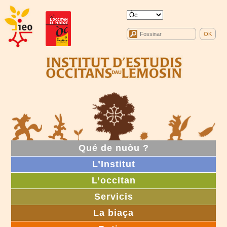
Qué de nuòu ?
L’Institut
L’occitan
Servicis
La biaça