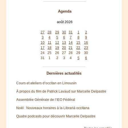
Agenda
août 2026
lun
mar
mer
jeu
ven
sam
dim
27
28
29
30
31
1
2
3
4
5
6
7
8
9
10
11
12
13
14
15
16
17
18
19
20
21
22
23
24
25
26
27
28
29
30
31
1
2
3
4
5
6
Dernières actualités
Cours et ateliers d’occitan en Limousin
À propos du film de Patrick Lavaud sur Marcelle Delpastre
Assemblée Générale de l’IEO Fédéral
Noël : Nouveaux horaires à la Librariá occitana
Quatre podcasts pour découvrir Marcelle Delpastre