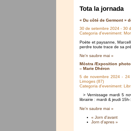
Tota la jornada
« Du côté de Germont » d
30 de setembre 2024
-
30 
Categoria d'eveniment: Mo
Poète et paysanne, Marcel
perdre toute trace de sa p
Ne'n saubre mai »
Mòstra /Exposition photo
– Marie Dhéron
5 de novembre 2024
-
24
Limoges (87)
Categoria d'eveniment: Libr
> Vernissage mardi 5 novem
librairie : mardi & jeudi 1
Ne'n saubre mai »
« Jorn d'avant
Jorn d'apres »