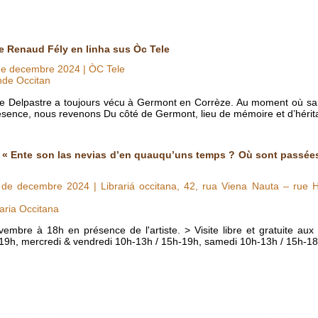
e Renaud Fély en linha sus Òc Tele
de decembre 2024
| ÒC Tele
nde Occitan
le Delpastre a toujours vécu à Germont en Corrèze. Au moment où sa
résence, nous revenons Du côté de Germont, lieu de mémoire et d’hérit
 « Ente son las nevias d’en quauqu’uns temps ? Où sont passées
 de decembre 2024
| Librariá occitana, 42, rua Viena Nauta – rue 
aria Occitana
bre à 18h en présence de l'artiste. > Visite libre et gratuite aux 
5h-19h, mercredi & vendredi 10h-13h / 15h-19h, samedi 10h-13h / 15h-18