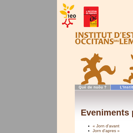
Qué de nuòu ?
L’Insti
Eveniments 
« Jorn d'avant
Jorn d'apres »