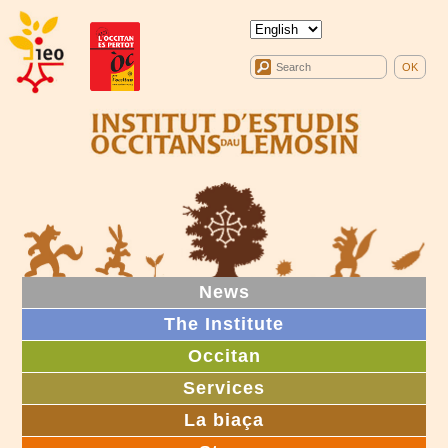
News
The Institute
Occitan
Services
La biaça