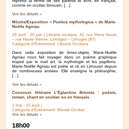
reprend la ferme de ses parents et écrit, en français,
comme en occitan limousin, […]
Voir les détails »
Mòstra/Exposition « Poetica mythologica » de Marie-
Noëlle Agniau
28 avril
-
20 juin
| Librariá occitana, 42, rua Viena Nauta
– rue Haute-Vienne, Limòtges – Limoges (87)
Catégorie d’Évènement: Libraria Occitana
Dans cette exposition de livres-objets, Marie-Noëlle
Agniau nous fait voyager dans un poème graphique
inspiré par le mail art, la mythologie et les papillons.
Marie-Noëlle Agniau est poète et vit en Limousin depuis
de nombreuses années. Elle enseigne la philosophie,
[…]
Voir les détails »
Concours littéraire L’Églantine Briviste : poésie,
roman, chant en occitan ou en français
1 mai
-
15 août
|
Catégorie d’Évènement: Monde Occitan
Voir les détails »
18h00