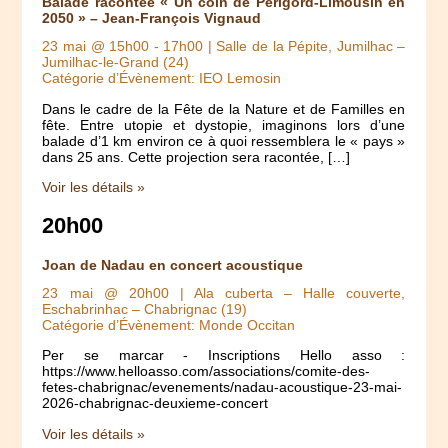
Balade racontée « Un coin de Périgord-Limousin en
2050 » – Jean-François Vignaud
23 mai @ 15h00
-
17h00
| Salle de la Pépite, Jumilhac –
Jumilhac-le-Grand (24)
Catégorie d’Évènement: IEO Lemosin
Dans le cadre de la Fête de la Nature et de Familles en
fête. Entre utopie et dystopie, imaginons lors d’une
balade d’1 km environ ce à quoi ressemblera le « pays »
dans 25 ans. Cette projection sera racontée, […]
Voir les détails »
20h00
Joan de Nadau en concert acoustique
23 mai @ 20h00
| Ala cuberta – Halle couverte,
Eschabrinhac – Chabrignac (19)
Catégorie d’Évènement: Monde Occitan
Per se marcar - Inscriptions Hello asso :
https://www.helloasso.com/associations/comite-des-
fetes-chabrignac/evenements/nadau-acoustique-23-mai-
2026-chabrignac-deuxieme-concert
Voir les détails »