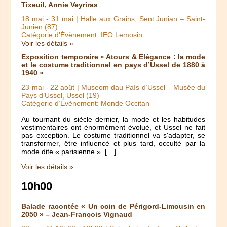
Tixeuil, Annie Veyriras
18 mai
-
31 mai
| Halle aux Grains, Sent Junian – Saint-
Junien (87)
Catégorie d’Évènement: IEO Lemosin
Voir les détails »
Exposition temporaire « Atours & Elégance : la mode
et le costume traditionnel en pays d’Ussel de 1880 à
1940 »
23 mai
-
22 août
| Museom dau País d’Ussel – Musée du
Pays d’Ussel, Ussel (19)
Catégorie d’Évènement: Monde Occitan
Au tournant du siècle dernier, la mode et les habitudes
vestimentaires ont énormément évolué, et Ussel ne fait
pas exception. Le costume traditionnel va s'adapter, se
transformer, être influencé et plus tard, occulté par la
mode dite « parisienne ». […]
Voir les détails »
10h00
Balade racontée « Un coin de Périgord-Limousin en
2050 » – Jean-François Vignaud