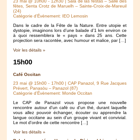
23 mai @ 10h00
-
12h30
| Sala de las festas – Salle des
fêtes, Senta Crotz de Maruelh – Sainte-Croix-de-Mareuil
(24)
Catégorie d’Évènement: IEO Lemosin
Dans le cadre de la Fête de la Nature. Entre utopie et
dystopie, imaginons lors d’une balade d’1 km environ ce
à quoi ressemblera le « pays » dans 25 ans. Cette
projection sera racontée, avec humour et malice, par […]
Voir les détails »
15h00
Café Occitan
23 mai @ 15h00
-
17h00
| CAP Panazol, 9 Rue Jacques
Prévert, Panasòu – Panazol (87)
Catégorie d’Évènement: Monde Occitan
Le CAP de Panazol vous propose une nouvelle
rencontre autour d'un café ou d'un thé, durant laquelle
vous allez pouvoir échanger, écouter ou apprendre la
langue occitane au sein d'un groupe vivant et convivial.
Le mot d'ordre de cette rencontre […]
Voir les détails »