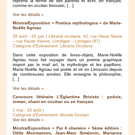
reprend la ferme de ses parents et écrit, en français,
comme en occitan limousin, […]
Voir les détails »
Mòstra/Exposition « Poetica mythologica » de Marie-
Noëlle Agniau
28 avril
-
20 juin
| Librariá occitana, 42, rua Viena Nauta
– rue Haute-Vienne, Limòtges – Limoges (87)
Catégorie d’Évènement: Libraria Occitana
Dans cette exposition de livres-objets, Marie-Noëlle
Agniau nous fait voyager dans un poème graphique
inspiré par le mail art, la mythologie et les papillons.
Marie-Noëlle Agniau est poète et vit en Limousin depuis
de nombreuses années. Elle enseigne la philosophie,
[…]
Voir les détails »
Concours littéraire L’Églantine Briviste : poésie,
roman, chant en occitan ou en français
1 mai
-
15 août
|
Catégorie d’Évènement: Monde Occitan
Voir les détails »
Mòstra/Exposition « Par 4 chemins » 5ème édition :
Odile Monmarson, Jean-Marc Siméonin, Marianne