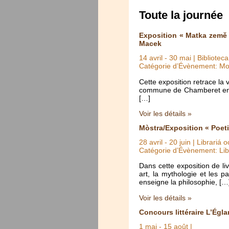
Toute la journée
Exposition « Matka země 
Macek
14 avril
-
30 mai
| Bibliotec
Catégorie d’Évènement: Mo
Cette exposition retrace la
commune de Chamberet en Co
[…]
Voir les détails »
Mòstra/Exposition « Poet
28 avril
-
20 juin
| Librariá 
Catégorie d’Évènement: Lib
Dans cette exposition de li
art, la mythologie et les 
enseigne la philosophie, […
Voir les détails »
Concours littéraire L’Égla
1 mai
-
15 août
|