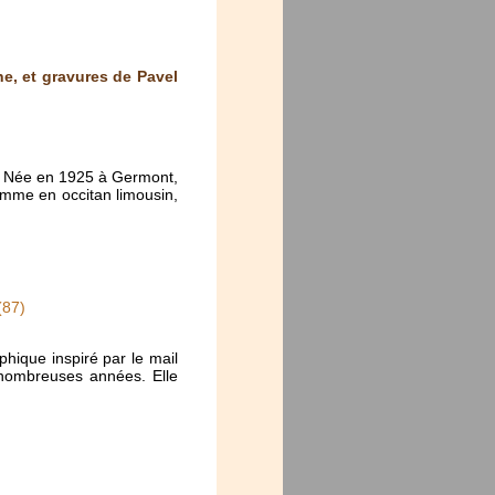
e, et gravures de Pavel
re. Née en 1925 à Germont,
omme en occitan limousin,
(87)
hique inspiré par le mail
e nombreuses années. Elle