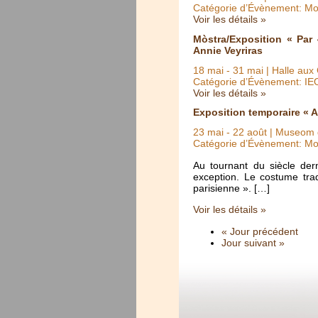
Catégorie d’Évènement: Mo
Voir les détails »
Mòstra/Exposition « Par
Annie Veyriras
18 mai
-
31 mai
| Halle aux 
Catégorie d’Évènement: IE
Voir les détails »
Exposition temporaire « A
23 mai
-
22 août
| Museom d
Catégorie d’Évènement: Mo
Au tournant du siècle der
exception. Le costume trad
parisienne ». […]
Voir les détails »
« Jour précédent
Jour suivant »