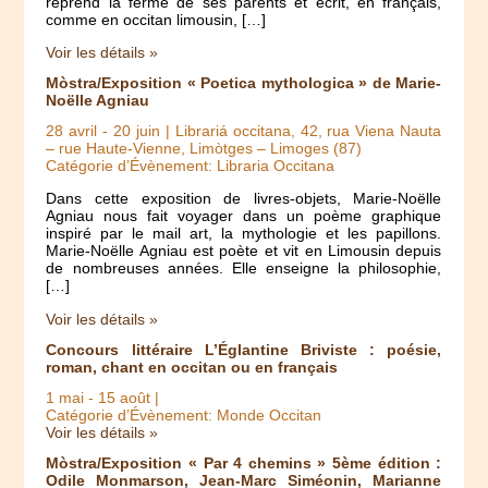
reprend la ferme de ses parents et écrit, en français,
comme en occitan limousin, […]
Voir les détails »
Mòstra/Exposition « Poetica mythologica » de Marie-
Noëlle Agniau
28 avril
-
20 juin
| Librariá occitana, 42, rua Viena Nauta
– rue Haute-Vienne, Limòtges – Limoges (87)
Catégorie d’Évènement: Libraria Occitana
Dans cette exposition de livres-objets, Marie-Noëlle
Agniau nous fait voyager dans un poème graphique
inspiré par le mail art, la mythologie et les papillons.
Marie-Noëlle Agniau est poète et vit en Limousin depuis
de nombreuses années. Elle enseigne la philosophie,
[…]
Voir les détails »
Concours littéraire L’Églantine Briviste : poésie,
roman, chant en occitan ou en français
1 mai
-
15 août
|
Catégorie d’Évènement: Monde Occitan
Voir les détails »
Mòstra/Exposition « Par 4 chemins » 5ème édition :
Odile Monmarson, Jean-Marc Siméonin, Marianne