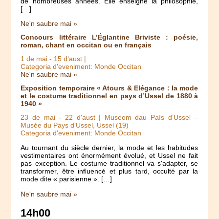
de nombreuses années. Elle enseigne la philosophie,
[…]
Ne'n saubre mai »
Concours littéraire L’Églantine Briviste : poésie,
roman, chant en occitan ou en français
1 de mai
-
15 d'aust
|
Categoria d'eveniment: Monde Occitan
Ne'n saubre mai »
Exposition temporaire « Atours & Elégance : la mode
et le costume traditionnel en pays d’Ussel de 1880 à
1940 »
23 de mai
-
22 d'aust
| Museom dau País d’Ussel –
Musée du Pays d’Ussel, Ussel (19)
Categoria d'eveniment: Monde Occitan
Au tournant du siècle dernier, la mode et les habitudes
vestimentaires ont énormément évolué, et Ussel ne fait
pas exception. Le costume traditionnel va s'adapter, se
transformer, être influencé et plus tard, occulté par la
mode dite « parisienne ». […]
Ne'n saubre mai »
14h00