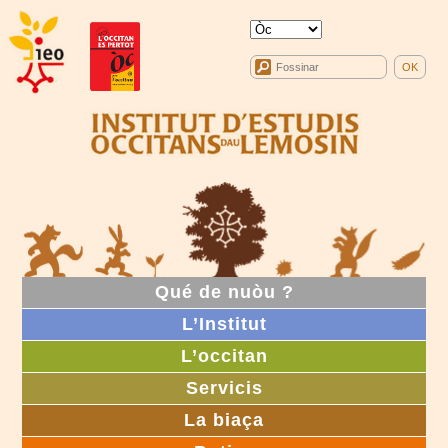
Qué de nuòu ?
L’Institut
L’occitan
Servicis
La biaça