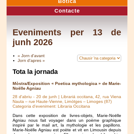
Botica
Contacte
Eveniments per 13 de
junh 2026
« Jorn d'avant
Jorn d'apres »
Tota la jornada
Mòstra/Exposition « Poetica mythologica » de Marie-
Noëlle Agniau
28 d'abriu
-
20 de junh
| Librariá occitana, 42, rua Viena
Nauta – rue Haute-Vienne, Limòtges – Limoges (87)
Categoria d'eveniment: Libraria Occitana
Dans cette exposition de livres-objets, Marie-Noëlle
Agniau nous fait voyager dans un poème graphique
inspiré par le mail art, la mythologie et les papillons.
Marie-Noëlle Agniau est poète et vit en Limousin depuis