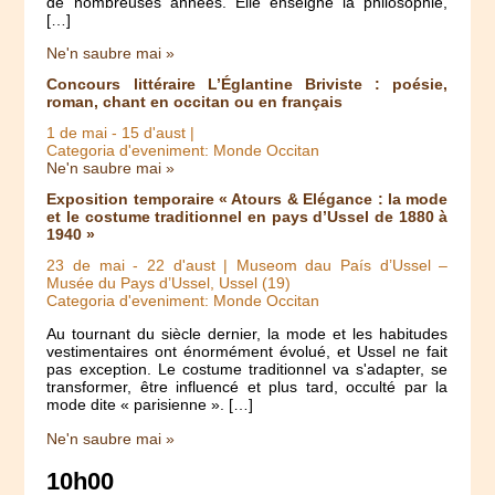
de nombreuses années. Elle enseigne la philosophie,
[…]
Ne'n saubre mai »
Concours littéraire L’Églantine Briviste : poésie,
roman, chant en occitan ou en français
1 de mai
-
15 d'aust
|
Categoria d'eveniment: Monde Occitan
Ne'n saubre mai »
Exposition temporaire « Atours & Elégance : la mode
et le costume traditionnel en pays d’Ussel de 1880 à
1940 »
23 de mai
-
22 d'aust
| Museom dau País d’Ussel –
Musée du Pays d’Ussel, Ussel (19)
Categoria d'eveniment: Monde Occitan
Au tournant du siècle dernier, la mode et les habitudes
vestimentaires ont énormément évolué, et Ussel ne fait
pas exception. Le costume traditionnel va s'adapter, se
transformer, être influencé et plus tard, occulté par la
mode dite « parisienne ». […]
Ne'n saubre mai »
10h00