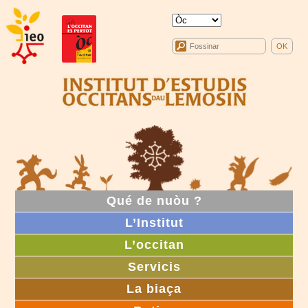
Qué de nuòu ?
L’Institut
L’occitan
Servicis
La biaça