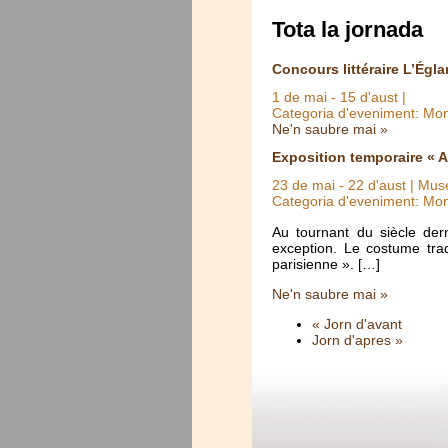
Tota la jornada
Concours littéraire L’Égla
1 de mai
-
15 d'aust
|
Categoria d'eveniment: Mo
Ne'n saubre mai »
Exposition temporaire « A
23 de mai
-
22 d'aust
| Muse
Categoria d'eveniment: Mo
Au tournant du siècle der
exception. Le costume trad
parisienne ». […]
Ne'n saubre mai »
« Jorn d'avant
Jorn d'apres »