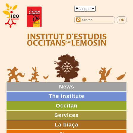
News
The Institute
Occitan
Services
La biaça