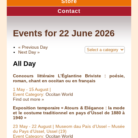
Store
Contact
Events for 22 June 2026
«
Previous Day
Next Day
»
All Day
Concours littéraire L’Églantine Briviste : poésie,
roman, chant en occitan ou en français
1 May
-
15 August
|
Event Category:
Occitan World
Find out more »
Exposition temporaire « Atours & Elégance : la mode
et le costume traditionnel en pays d’Ussel de 1880 à
1940 »
23 May
-
22 August
| Museom dau País d’Ussel – Musée
du Pays d’Ussel, Ussel (19)
Event Category:
Occitan World