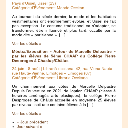
Pays d’Ussel, Ussel (19)
Catégorie d’Évènement: Monde Occitan
Au tournant du siècle dernier, la mode et les habitudes
vestimentaires ont énormément évolué, et Ussel ne fait
pas exception. Le costume traditionnel va s'adapter, se
transformer, être influencé et plus tard, occulté par la
mode dite « parisienne ». […]
Voir les détails »
Mòstra/Exposition « Autour de Marcelle Delpastre »
par les élèves de 5ème CHAAP du Collège Pierre
Desproges à Chasluç/Châlus
24 juin
-
8 août
| Librariá occitana, 42, rua Viena Nauta –
rue Haute-Vienne, Limòtges – Limoges (87)
Catégorie d’Évènement: Libraria Occitana
Un cheminement aux côtés de Marcelle Delpastre
Depuis l'ouverture en 2021 de l'option CHAAP (classe à
horaires aménagés arts plastiques), le collège Pierre
Desproges de Châlus accueille en moyenne 25 élèves
par niveau : soit une centaine élèves à la […]
Voir les détails »
« Jour précédent
Jour suivant »