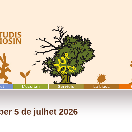
tut
L’occitan
Servicis
La biaça
er 5 de julhet 2026