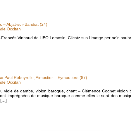
ac – Abjat-sur-Bandiat (24)
nde Occitan
-Francés Vinhaud de l'IEO Lemosin. Clicatz sus l'imatge per ne'n saubr
e Paul Rebeyrolle, Aimostier – Eymoutiers (87)
nde Occitan
ou viole de gambe, violon baroque, chant – Clémence Cognet violon
 sont imprégnées de musique baroque comme elles le sont des musiqu
 […]