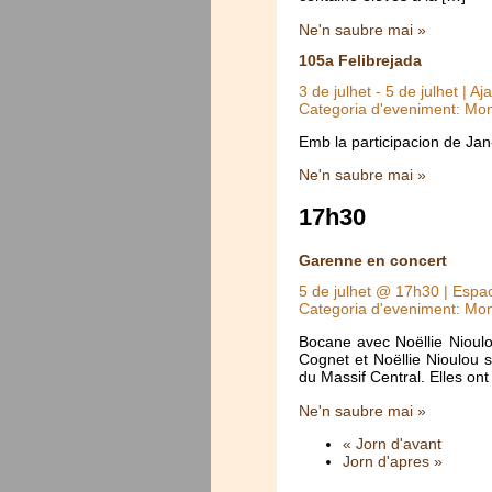
Ne'n saubre mai »
105a Felibrejada
3 de julhet
-
5 de julhet
| Aj
Categoria d'eveniment: Mo
Emb la participacion de Jan
Ne'n saubre mai »
17h30
Garenne en concert
5 de julhet @ 17h30
| Espac
Categoria d'eveniment: Mo
Bocane avec Noëllie Nioul
Cognet et Noëllie Nioulou
du Massif Central. Elles ont
Ne'n saubre mai »
« Jorn d'avant
Jorn d'apres »