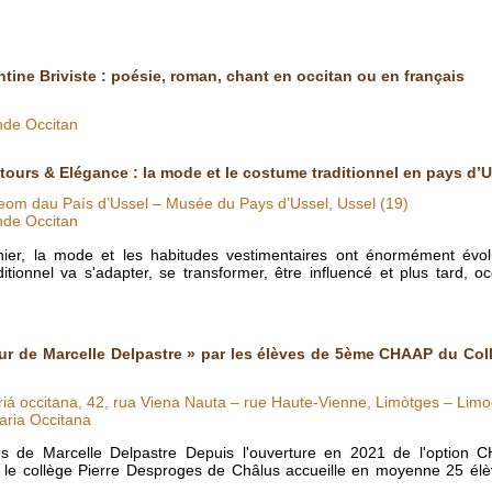
ntine Briviste : poésie, roman, chant en occitan ou en français
nde Occitan
tours & Elégance : la mode et le costume traditionnel en pays d’U
om dau País d’Ussel – Musée du Pays d’Ussel, Ussel (19)
nde Occitan
nier, la mode et les habitudes vestimentaires ont énormément évol
itionnel va s'adapter, se transformer, être influencé et plus tard, o
ur de Marcelle Delpastre » par les élèves de 5ème CHAAP du Col
riá occitana, 42, rua Viena Nauta – rue Haute-Vienne, Limòtges – Limo
aria Occitana
 de Marcelle Delpastre Depuis l'ouverture en 2021 de l'option C
 le collège Pierre Desproges de Châlus accueille en moyenne 25 élèv