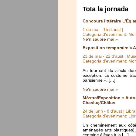
Tota la jornada
Concours littéraire L’Égla
1 de mai
-
15 d'aust
|
Categoria d'eveniment: Mo
Ne'n saubre mai »
Exposition temporaire « A
23 de mai
-
22 d'aust
| Muse
Categoria d'eveniment: Mo
Au tournant du siècle der
exception. Le costume trad
parisienne ». […]
Ne'n saubre mai »
Mòstra/Exposition « Auto
Chasluç/Châlus
24 de junh
-
8 d'aust
| Libra
Categoria d'eveniment: Libr
Un cheminement aux côtés
aménagés arts plastiques),
centaine élèves à la […]