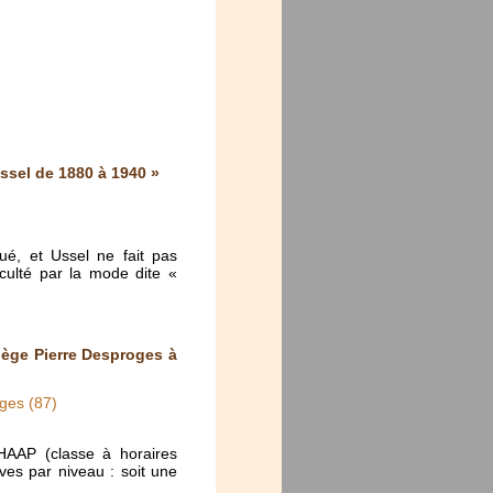
ssel de 1880 à 1940 »
ué, et Ussel ne fait pas
cculté par la mode dite «
lège Pierre Desproges à
ges (87)
HAAP (classe à horaires
es par niveau : soit une