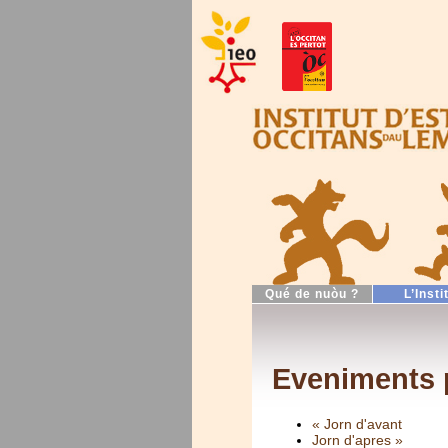
Qué de nuòu ?
L’Insti
Eveniments p
« Jorn d'avant
Jorn d'apres »