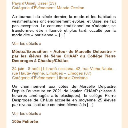
Pays d’Ussel, Ussel (19)
Catégorie d’Évènement: Monde Occitan
Au tournant du siècle dernier, la mode et les habitudes
vestimentaires ont énormément évolué, et Ussel ne fait
pas exception. Le costume traditionnel va s'adapter, se
transformer, être influencé et plus tard, occulté par la
mode dite « parisienne ». […]
Voir les détails »
Mòstra/Exposition « Autour de Marcelle Delpastre »
par les élèves de 5ème CHAAP du Collège Pierre
Desproges à Chasluç/Châlus
24 juin
-
8 août
| Librariá occitana, 42, rua Viena Nauta –
rue Haute-Vienne, Limòtges – Limoges (87)
Catégorie d’Évènement: Libraria Occitana
Un cheminement aux côtés de Marcelle Delpastre
Depuis l'ouverture en 2021 de l'option CHAAP (classe à
horaires aménagés arts plastiques), le collège Pierre
Desproges de Châlus accueille en moyenne 25 élèves
par niveau : soit une centaine élèves à la […]
Voir les détails »
105e Félibrée