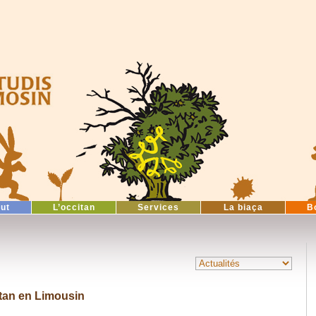
tut
L’occitan
Services
La biaça
B
itan en Limousin