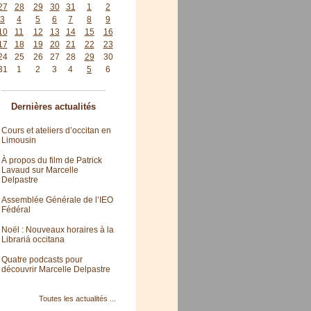
27
28
29
30
31
1
2
3
4
5
6
7
8
9
10
11
12
13
14
15
16
17
18
19
20
21
22
23
24
25
26
27
28
29
30
31
1
2
3
4
5
6
Dernières actualités
Cours et ateliers d’occitan en
Limousin
À propos du film de Patrick
Lavaud sur Marcelle
Delpastre
Assemblée Générale de l’IEO
Fédéral
Noël : Nouveaux horaires à la
Librariá occitana
Quatre podcasts pour
découvrir Marcelle Delpastre
Toutes les actualités ...