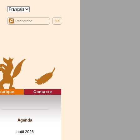
outique
Contacte
Agenda
août 2026
lun
mar
mer
jeu
ven
sam
dim