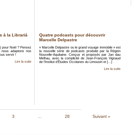
 à la Librariá
Quatre podcasts pour découvrir
Marcelle Delpastre
) pour Noël ? Pensez
« Marcelle Delpastre ou le grand voyage immobile » est
s, nous adaptons nos
la nouvelle série de podcasts produite par la Région
us servir !
Nouvelle-Aquitaine. Conçus et proposés par Jan dau
Melhau, avec la complicité de Jean-François Vignaud
Lire la suite
de l’Institut d’Études Occitanes du Limousin et […]
Lire la suite
3
…
28
Suivant »