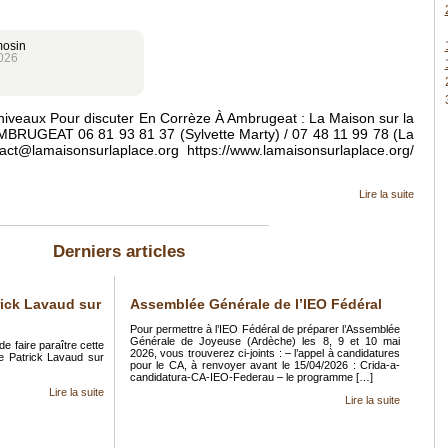
mosin
026
niveaux Pour discuter En Corrèze À Ambrugeat : La Maison sur la
RUGEAT 06 81 93 81 37 (Sylvette Marty) / 07 48 11 99 78 (La
act@lamaisonsurlaplace.org https://www.lamaisonsurlaplace.org/
Lire la suite
Derniers articles
rick Lavaud sur
Assemblée Générale de l’IEO Fédéral
Pour permettre à l’IEO Fédéral de préparer l’Assemblée
Générale de Joyeuse (Ardèche) les 8, 9 et 10 mai
 faire paraître cette
2026, vous trouverez ci-joints : – l’appel à candidatures
de Patrick Lavaud sur
pour le CA, à renvoyer avant le 15/04/2026 : Crida-a-
candidatura-CA-IEO-Federau – le programme […]
Lire la suite
Lire la suite