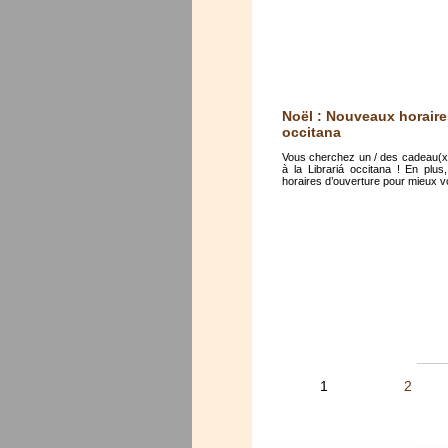
Noël : Nouveaux horaires
occitana
Vous cherchez un / des cadeau(x
à la Librariá occitana ! En plu
horaires d’ouverture pour mieux vo
1
2