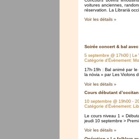
voitures anciennes, randon
réservation. La Librariá oc
Voir les détails »
Soirée concert & bal ave
5 septembre @ 17h00
| Le 
Catégorie d’Évènement: Mo
17h-19h : Bal animé par le
la nòvia » par Les Violons
Voir les détails »
Cours débutant d’occitan [
10 septembre @ 19h00
-
2
Catégorie d’Évènement: Lib
Le cours niveau 1 « Débuta
jeudi 10 septembre > Premiè
Voir les détails »
Opération « Le folklore r