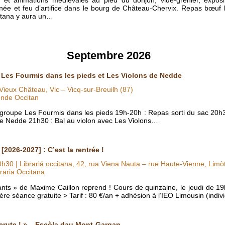
née et feu d’artifice dans le bourg de Château-Chervix. Repas bœuf li
citana y aura un…
Septembre 2026
c Les Fourmis dans les pieds et Les Violons de Nedde
Vieux Château, Vic – Vicq-sur-Breuilh (87)
nde Occitan
 groupe Les Fourmis dans les pieds 19h-20h : Repas sorti du sac 20h
 de Nedde 21h30 : Bal au violon avec Les Violons…
2026-2027] : C’est la rentrée !
0h30
| Librariá occitana, 42, rua Viena Nauta – rue Haute-Vienne, Lim
raria Occitana
nts » de Maxime Caillon reprend ! Cours de quinzaine, le jeudi de 1
re séance gratuite > Tarif : 80 €/an + adhésion à l’IEO Limousin (indi
ecrute ! » – Escòla dau Mont-Gargan