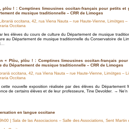
, plòu ! : Comptines limousines occitan-français pour petits et
rtement de musique traditionnelle – CRR de Limoges
Librariá occitana, 42, rua Viena Nauta – rue Haute-Vienne, Limòtges –
raria Occitana
r les élèves du cours de culture du Département de musique traditi
ure au Département de musique traditionnelle du Conservatoire de Li
ut…
on « Plòu, plòu ! : Comptines limousines occitan-français pour
re du Département de musique traditionnelle – CRR de Limoges
brariá occitana, 42, rua Viena Nauta – rue Haute-Vienne, Limòtges – 
raria Occitana
cette nouvelle exposition réalisée par des élèves du Département M
ce de certains élèves et de leur professeure, Tine Devolder. → Ne’n
versation en langue occitane
9h00
| Sala de las Associacions – Salle des Associations, Sent Martin