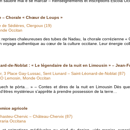
’n saubre mai e se marcar – Renseignements et inscriptions Escòla O
e – Chorale « Chœur de Loups »
 de Sédières, Clergoux (19)
nde Occitan
et reprises chaleureuses des tubes de Nadau, la chorale corrézienne «
n voyage authentique au cœur de la culture occitane. Leur énergie col
ard-de-Noblat : « Le légendaire de la nuit en Limousin » – Jean-
er, 3 Place Gay-Lussac, Sent Liunard – Saint-Léonard-de-Noblat (87)
EO Lemosin, Monde Occitan
nuech te pòrta… » – Contes et dires de la nuit en Limousin Dès que
d’êtres mystérieux s’apprête à prendre possession de la terre…
omice agricole
hasteu-Chervic – Château-Chervix (87)
raria Occitana
 et animations médiévales au pied du donjon, vide-grenier, exposit