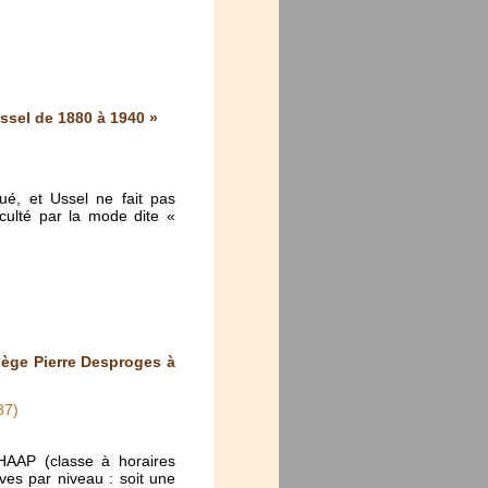
ssel de 1880 à 1940 »
ué, et Ussel ne fait pas
cculté par la mode dite «
lège Pierre Desproges à
87)
HAAP (classe à horaires
es par niveau : soit une