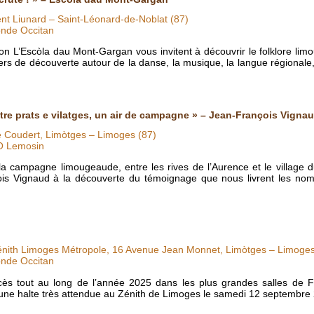
nt Liunard – Saint-Léonard-de-Noblat (87)
nde Occitan
n L’Escòla dau Mont-Gargan vous invitent à découvrir le folklore limo
ers de découverte autour de la danse, la musique, la langue régionale,
re prats e vilatges, un air de campagne » – Jean-François Vigna
e Coudert, Limòtges – Limoges (87)
O Lemosin
la campagne limougeaude, entre les rives de l’Aurence et le village d
s Vignaud à la découverte du témoignage que nous livrent les nom
énith Limoges Métropole, 16 Avenue Jean Monnet, Limòtges – Limoges
nde Occitan
cès tout au long de l’année 2025 dans les plus grandes salles de F
une halte très attendue au Zénith de Limoges le samedi 12 septembr