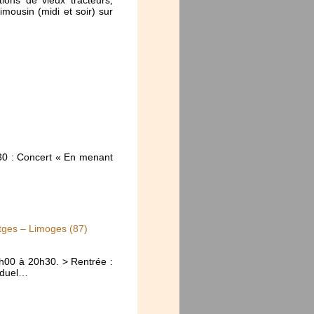
mousin (midi et soir) sur
30 : Concert « En menant
òtges – Limoges (87)
9h00 à 20h30. > Rentrée :
viduel…