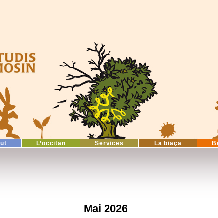
tut
L’occitan
Services
La biaça
B
Mai 2026