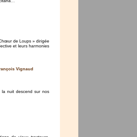
ccitana…
 Chœur de Loups » dirigée
lective et leurs harmonies
François Vignaud
 la nuit descend sur nos
ions de vieux tracteurs,