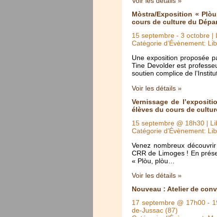
Voir les détails »
Mòstra/Exposition « Plòu
cours de culture du Dépa
15 septembre
-
3 octobre
| 
Catégorie d’Évènement: Lib
Une exposition proposée pa
Tine Devolder est professe
soutien complice de l’Instit
Voir les détails »
Vernissage de l’expositi
élèves du cours de cultu
15 septembre @ 18h30
| Li
Catégorie d’Évènement: Lib
Venez nombreux découvrir 
CRR de Limoges ! En présen
« Plòu, plòu…
Voir les détails »
Nouveau : Atelier de con
17 septembre @ 17h00
-
1
de-Jussac (87)