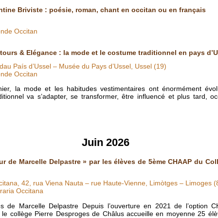
ntine Briviste : poésie, roman, chant en occitan ou en français
nde Occitan
tours & Elégance : la mode et le costume traditionnel en pays d’U
au País d’Ussel – Musée du Pays d’Ussel, Ussel (19)
nde Occitan
nier, la mode et les habitudes vestimentaires ont énormément évol
itionnel va s’adapter, se transformer, être influencé et plus tard, o
Juin 2026
ur de Marcelle Delpastre » par les élèves de 5ème CHAAP du Col
ccitana, 42, rua Viena Nauta – rue Haute-Vienne, Limòtges – Limoges (
raria Occitana
 de Marcelle Delpastre Depuis l’ouverture en 2021 de l’option C
 le collège Pierre Desproges de Châlus accueille en moyenne 25 élèv