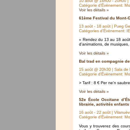
10 août @ 14h00
-
20h00
|
Catégorie d’Évènement: Mo
Voir les détails »
61ème Festival du Mont-
13 août
-
18 août
| Pueg Ger
Catégories d’Évènement: I
« Rendez du 13 au 18 août
d’animations, de musiques, 
Voir les détails »
Bal trad en compagnie de 
15 août @ 20h30
| Sala de 
Catégorie d’Évènement: Mo
> Tarif : 8 € Per ne’n sau
Voir les détails »
52e École Occitane d’Été
librairie, activités enfants
16 août
-
22 août
| Vilanuèv
Catégorie d’Évènement: Mo
Vous y trouverez des cours