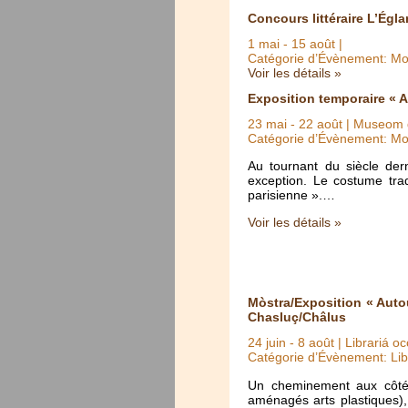
Concours littéraire L’Égla
1 mai
-
15 août
|
Catégorie d’Évènement: Mo
Voir les détails »
Exposition temporaire « A
23 mai
-
22 août
| Museom d
Catégorie d’Évènement: Mo
Au tournant du siècle der
exception. Le costume trad
parisienne ».…
Voir les détails »
Mòstra/Exposition « Auto
Chasluç/Châlus
24 juin
-
8 août
| Librariá o
Catégorie d’Évènement: Lib
Un cheminement aux côtés
aménagés arts plastiques),