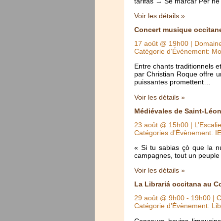
tarifas → Se marcar Per ne
Voir les détails »
Concert musique occitan
17 août @ 19h00
| Domaine
Catégorie d’Évènement: Mo
Entre chants traditionnels 
par Christian Roque offre u
puissantes promettent…
Voir les détails »
Médiévales de Saint-Léon
23 août @ 15h00
| L’Escali
Catégories d’Évènement: I
« Si tu sabias çò que la 
campagnes, tout un peuple 
Voir les détails »
La Librariá occitana au C
29 août @ 9h00
-
19h00
| C
Catégorie d’Évènement: Lib
Concours bovins limousins