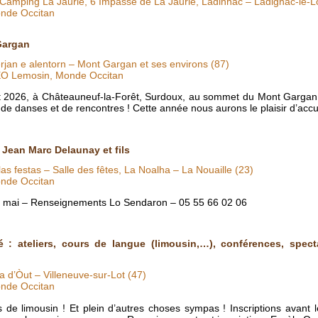
 Camping La Jaurie, 6 Impasse de La Jaurie, Ladinhac – Ladignac-le-L
nde Occitan
Gargan
jan e alentorn – Mont Gargan et ses environs (87)
EO Lemosin, Monde Occitan
 2026, à Châteauneuf-la-Forêt, Surdoux, au sommet du Mont Gargan 
de danses et de rencontres ! Cette année nous aurons le plaisir d’accu
Jean Marc Delaunay et fils
las festas – Salle des fêtes, La Noalha – La Nouaille (23)
nde Occitan
bre mai – Renseignements Lo Sendaron – 05 55 66 02 06
 : ateliers, cours de langue (limousin,…), conférences, specta
a d’Òut – Villeneuve-sur-Lot (47)
nde Occitan
 de limousin ! Et plein d’autres choses sympas ! Inscriptions avant l